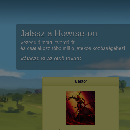
Játssz a Howrse-on
Vezesd álmaid lovardáját
és csatlakozz több millió játékos közösségéhez!
Válaszd ki az első lovad:
alastor