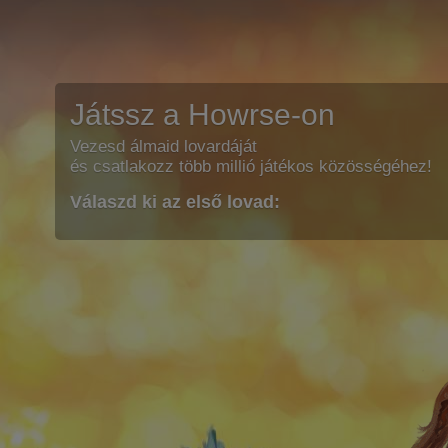
Játssz a Howrse-on
Vezesd álmaid lovardáját
és csatlakozz több millió játékos közösségéhez!
Válaszd ki az első lovad: