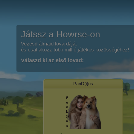
Játssz a Howrse-on
Vezesd álmaid lovardáját
és csatlakozz több millió játékos közösségéhez!
Válaszd ki az első lovad:
PanD(i)us