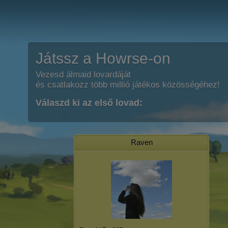
Játssz a Howrse-on
Vezesd álmaid lovardáját
és csatlakozz több millió játékos közösségéhez!
Válaszd ki az első lovad:
Raven