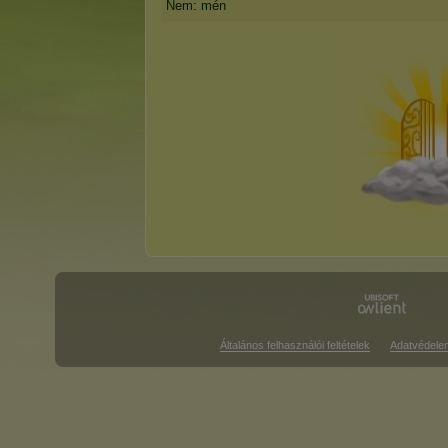
Nem: mén
Általános felhasználói feltételek
Adatvédele