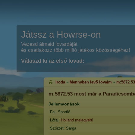
Játssz a Howrse-on
Vezesd álmaid lovardáját
és csatlakozz több millió játékos közösségéhez!
Válaszd ki az első lovad:
Iroda
»
Mennyben levő lovaim
»
m:5872.53
m:5872.53
most már a Paradicsomba
Jellemvonások
Faj: Sportló
Lófaj:
Holland melegvérű
Szőrzet: Sárga