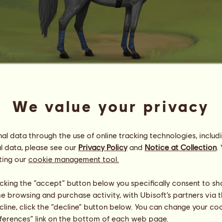
kanca_765.33
We value your privacy
أفضل العربية
Energia
100
%
10:00
Egészség
100
%
l data through the use of online tracking technologies, includ
Hangulat
100
%
l data, please see our
Privacy Policy
and
Notice at Collection
.
ting our
cookie management tool.
Képességek
Összesen:
6966.81
Állóképesség
1452.53
licking the “accept” button below you specifically consent to s
Gyorsaság
1836.43
me browsing and purchase activity, with Ubisoft’s partners via t
Díjlovaglás
1316.34
ecline, click the “decline” button below. You can change your c
Galopp
1179.41
eferences” link on the bottom of each web page.
Ügetés
382.83