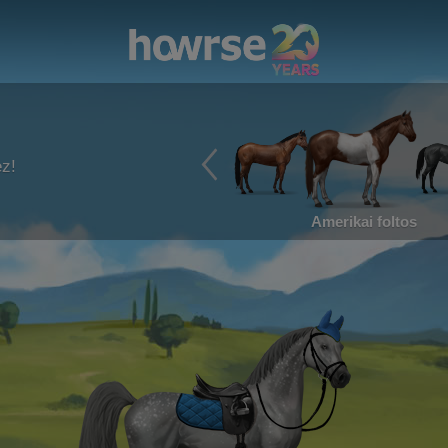
ez!
Amerikai foltos