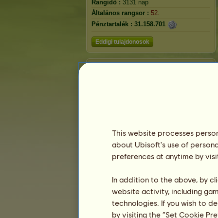
Rangidő :
3131 nap
Általános rangsor :
52.
Pénztartalék :
31.158.701
Eddigi tulajdonosok
Rangsorolás
Általános rangsor
Faj rangsorolás
Győzelmi rangsor
This website processes persona
about Ubisoft's use of persona
preferences at anytime by visi
In addition to the above, by c
website activity, including ga
technologies. If you wish to d
by visiting the “Set Cookie Pr