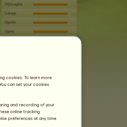
Díjlovaglás
Galopp
Ügetés
Ugrás
Versenyek
Ezen kanca specialitása a
Klasszikus lovaglás.
Szaporodás
Információ
ing cookies. To learn more
Következő fedeztetés: 19 év 2 hónap
 You can set your cookies
Fedeztetések:
5
Családfa
haring and recording of your
Ivadék
hese online tracking
ookie preferences at any time