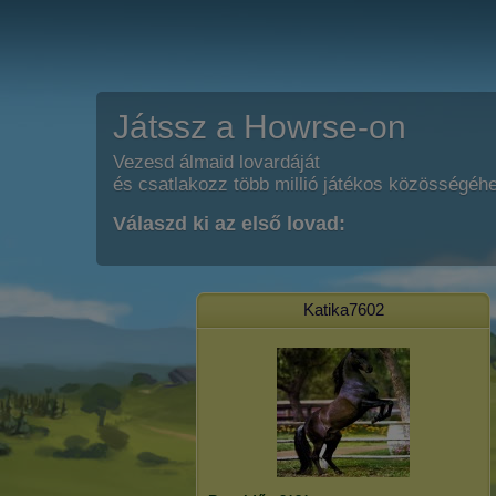
Játssz a Howrse-on
Vezesd álmaid lovardáját
és csatlakozz több millió játékos közösségéh
Válaszd ki az első lovad:
Katika7602