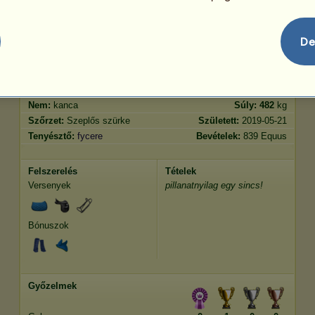
Ugrás
799.27
De
Jellemvonások
Genetika
Bónusz
Lófajta:
Arab telivér
Kor:
18 év 4 hónap
Faj:
Sportló
Magasság:
156
cm
Nem:
kanca
Súly:
482
kg
Szőrzet:
Szeplős szürke
Született:
2019-05-21
Tenyésztő:
fycere
Bevételek:
839 Equus
Felszerelés
Tételek
Versenyek
pillanatnyilag egy sincs!
Bónuszok
Győzelmek