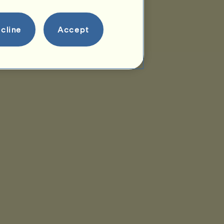
cline
Accept