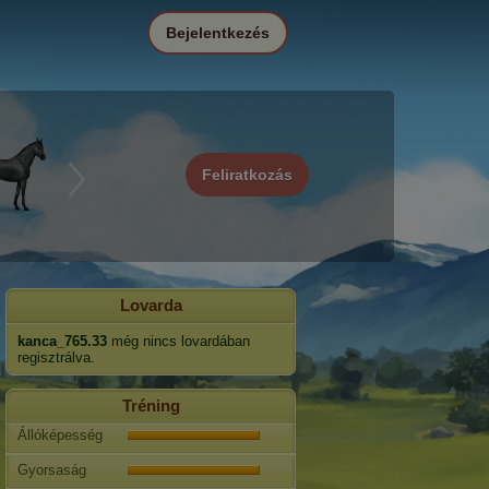
Bejelentkezés
Feliratkozás
Lovarda
kanca_765.33
még nincs lovardában
regisztrálva.
Tréning
Állóképesség
Gyorsaság