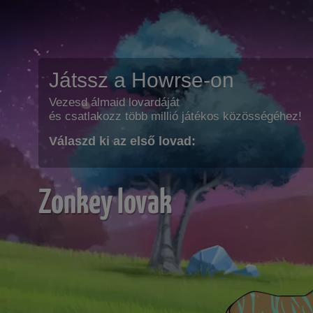
Játssz a Howrse-on
Vezesd álmaid lovardáját
és csatlakozz több millió játékos közösségéhez!
Válaszd ki az első lovad:
Zonkey lovak