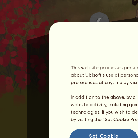
This website processes persona
Te Quiero
egy pompás ló, a
about Ubisoft's use of persona
preferences at anytime by visi
Te Quiero
20
-t ad mind
Februárban odaadhatod
Te
In addition to the above, by c
Te Quiero nem adható el.
website activity, including ga
technologies. If you wish to d
Növelheted a képességeit
by visiting the “Set Cookie Pr
Tekintsd meg azok listáját,
Set Cookie