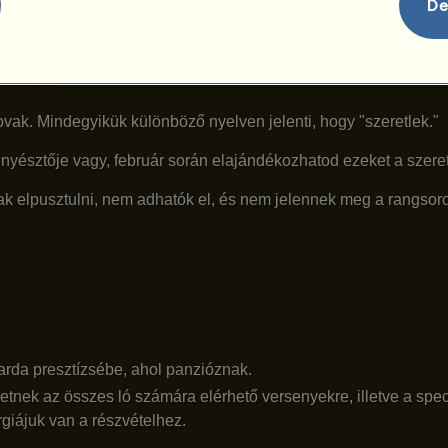
De
lovak
vak. Mindegyikük különböző nyelven jelenti, hogy "szeretlek."
nyésztője vagy, február során elajándékozhatod ezeket a szeret
k elpusztulni, nem adhatók el, és nem jelennek meg a rangsor
rda presztízsébe, ahol panzióznak.
nek az összes ló számára elérhető versenyekre, illetve a speci
giájuk van a részvételhez.