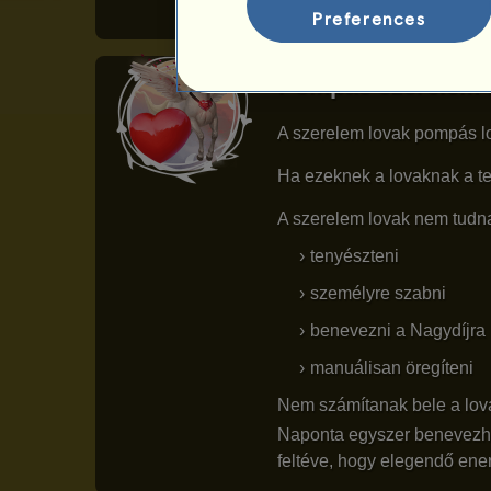
Preferences
Pompás szerelem 
A szerelem lovak pompás lo
Ha ezeknek a lovaknak a te
A szerelem lovak nem tudna
tenyészteni
személyre szabni
benevezni a Nagydíjra
manuálisan öregíteni
Nem számítanak bele a lova
Naponta egyszer benevezhet
feltéve, hogy elegendő ener