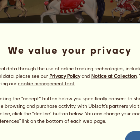
We value your privacy
TE QUIERO
l data through the use of online tracking technologies, includ
ki a szerelem védnöke.
l data, please see our
Privacy Policy
and
Notice at Collection
.
ting our
cookie management tool.
en hónap 14-én, feltéve, hogy az előző 3 napban legalább egysz
 Quiero
-t egy barátodnak, ha te tenyésztetted.
licking the “accept” button below you specifically consent to s
me browsing and purchase activity, with Ubisoft’s partners via t
ecline, click the “decline” button below. You can change your c
zsetonok használatával
.
eferences” link on the bottom of each web page.
 akiknek Te Quiero van a tulajdonában