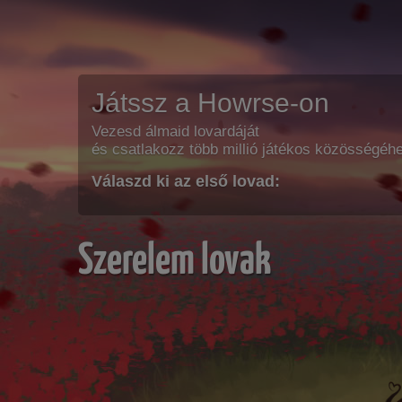
Játssz a Howrse-on
Vezesd álmaid lovardáját
és csatlakozz több millió játékos közösségéh
Válaszd ki az első lovad:
Szerelem lovak