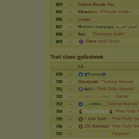
804
Forever Beside You
=
C
l
e
m
e
n
t
i
n
e
«Ƥħσҿɳɨx Aɾαƀʂ»
805
=
806
Lovam
=
H
e
r
k
u
l
e
s
-
A
r
a
p
a
p
a
g
á
j
أفضل العربية
807
=
S
z
u
l
t
á
n
*Persistent Arabs*
808
=
Sierra
ɗυsƭƴ ɗɛⱱılƨ
809
=
Trail class győzelmek
Ló
ღ
T
s
u
n
a
m
i
ღ
699
=
700
Rókatündér
**Sebrinai Nokoták
=
G
ó
l
i
á
t
*Pink Fluffy Nokoták*
701
=
☆
L
i
t
t
l
e
L
i
o
n
M
a
n
☆
Dαƙσƚα
702
=
_
_
-
z
O
O
m
-
_
_
Sebrinai Nokoták
703
=
C
h
a
i
n
e
d
G
h
o
s
t
*Pink Fluffy 
704
=
~ Lost Spirit ~
*Pink Fluffy N
705
=
231 Bokrétás!
*Pink Fluffy No
706
=
ღ
H
o
l
l
a
n
d
☆
R
o
a
d
ღ
Fairyland
707
=