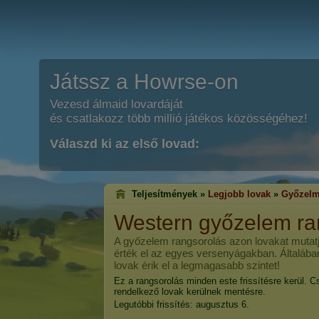
Játssz a Howrse-on
Vezesd álmaid lovardáját
és csatlakozz több millió játékos közösségéhez!
Válaszd ki az első lovad:
Teljesítmények »
Legjobb lovak
»
Győzelm
Western győzelem ra
A győzelem rangsorolás azon lovakat mutatj
érték el az egyes versenyágakban. Általába
lovak érik el a legmagasabb szintet!
Ez a rangsorolás minden este frissítésre kerül. C
rendelkező lovak kerülnek mentésre.
Legutóbbi frissítés: augusztus 6.