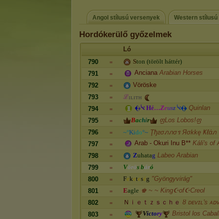
Angol stílusú versenyek
Western stílusú
Hordókerülő győzelmek
Ló
S
t
o
n
(
t
ö
r
ö
l
t
h
á
t
t
é
r
)
790
=
Anciana
Arabian Horses
791
=
Vöröske
792
=
793
ℒ
ɪ
ʟ
ɪ
ᴛ
ʜ
=
﴾
﴿
ﭏ
H
é
…
Z
e
u
s
z
ﭏ
﴾
﴿
Quinlan
794
=
B
a
c
h
i
r
ფLos Lobos!ფ
795
=
796
~
°
K
i
d
o
°
~
Ţђгσภภσร Яσkkę Ҝℓάภ
=
Arab - Okuri Inu B**
Káli's of
797
=
Z
u
h
a
t
a
g
Labeo Arabian
798
=
V
ö
r
ö
s
b
á
r
ó
799
=
F
e
k
e
t
e
s
é
g
"Gyöngyvirág"
800
=
E
a
g
l
e
♚ ~ ~ King☪of☪Creol
801
=
Ｎ
ｉ
ｅ
ｔ
ｚ
ｓ
ｃ
ｈ
ｅ
ȣ ᴅᴇᴠɪʟ's ᴀᴅ
802
=
V
i
c
t
o
r
y
Bristol los Cabal
803
=