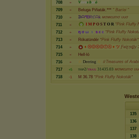
V
ö
r
ö
s
b
á
r
ó
708
=
709
Beluga Piñaták.***
" Ban'ei "
=
ᕲ
ᗩ
ᖻ
ᗷ
ᖇ
ᘿ
ᗩ
k
мσмєитσ υиσ
710
=
I
M
P
O
S
T
O
R
*Pink Fluffy
711
=
η
σ
ω
ι
ѕ
є
є
*Pink Fluffy Nokot
712
=
713
Rókatündér
*Pink Fluffy Nokoták*
=
♦
Ⓝ
Ⓞ
Ⓚ
Ⓞ
Ⓣ
Ⓐ
♦
ツ
Ƒʁiƹņȡly
714
=
715
Hell-ló
=
☆
D
e
e
r
i
n
g
☆
♕Treasures of Arabi
716
=
ᴛ
ᴏ
ᴘ
2
/
ᴛ
ʀ
ᴀ
ɪ
ʟ
3
1
4
3
5
.
0
3
мσмєитσ υи
717
+5
718
M 36.78
*Pink Fluffy Nokoták*
-1
Weste
135
136
137
138