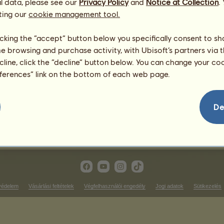
l data, please see our
Privacy Policy
and
Notice at Collection
.
ting our
cookie management tool.
tílusú versenyek
Ügető futam győzelmek
licking the “accept” button below you specifically consent to s
me browsing and purchase activity, with Ubisoft’s partners via t
soron
Nincs mit megjeleníteni ezen 
ecline, click the “decline” button below. You can change your c
Tereplovagló győzelmek
eferences” link on the bottom of each web page.
soron
Nincs mit megjeleníteni ezen 
íjlovagló győzelmek
De
Nincs mit megjeleníteni ezen a rangsoron
védelem
Vásárlási feltételek
Végfelhasználói engedély
Jogi adatok
Sütikezelés