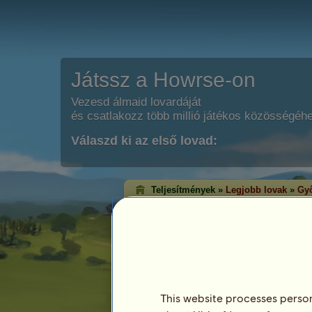
Játssz a Howrse-on
Vezesd álmaid lovardáját
és csatlakozz több millió játékos közösségéh
Válaszd ki az első lovad:
Teljesítmények »
Legjobb lovak
»
Győ
Klasszikus győzel
A győzelem rangsorolás azon lovakat m
érték el az egyes versenyágakban. Ált
lovak érik el a legmagasabb szintet!
Ez a rangsorolás minden este frissítésre ke
rendelkező lovak kerülnek mentésre.
This website processes persona
Legutóbbi frissítés: augusztus 6.