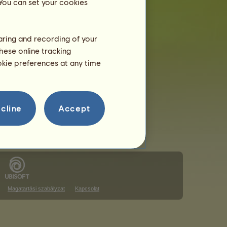
 You can set your cookies
haring and recording of your
hese online tracking
a rangsoron
ookie preferences at any time
a rangsoron
cline
Accept
Magatartási szabályzat
Kapcsolat