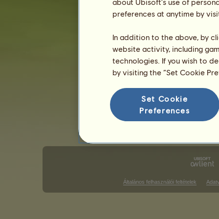
about Ubisoft's use of persona
preferences at anytime by visi
Angol stílusú versenyek
Western s
Galopp futam győzelmek
In addition to the above, by c
website activity, including ga
Nincs mit megjeleníteni ezen a rang
technologies. If you wish to d
Díjugrató győzelmek
by visiting the “Set Cookie Pr
Nincs mit megjeleníteni ezen a rang
Set Cookie
D
Preferences
Általános felhasználói feltételek
Adat