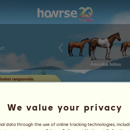
ez!
Amerikai foltos
zelmi rangsorolás
em rangsorolás
utatja, melyek a legtöbb címet
alában a legtöbb címmel rendelkező
We value your privacy
rül. Csak a jelentős eredménysorral
l data through the use of online tracking technologies, includ