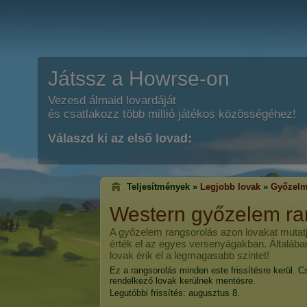
Játssz a Howrse-on
Vezesd álmaid lovardáját
és csatlakozz több millió játékos közösségéhez!
Válaszd ki az első lovad:
Teljesítmények »
Legjobb lovak
»
Győzelm
Western győzelem ra
A győzelem rangsorolás azon lovakat mutatj
érték el az egyes versenyágakban. Általába
lovak érik el a legmagasabb szintet!
Ez a rangsorolás minden este frissítésre kerül. C
rendelkező lovak kerülnek mentésre.
Legutóbbi frissítés: augusztus 8.