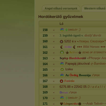
Angol stílusú versenyek
Western stílusú
Hordókerülő győzelmek
Ló
:
)
sᴍɪʟᴇʏ :)
158
=
3
.
l
e
g
t
ö
b
b
ü
g
e
t
ő
v
.
ɗυsƭƴ ɗɛⱱılƨ
159
=
160
5202 é.v
•ℰτɛяɳᴀᴌ Ͼяᴏṩsɨɳԍ•
=
A
i
s
h
a
♦♦♦ Wild Horses ♦♦♦
161
=
A
c
t
i
o
n
ᴇᴄʜᴏ ᴏғ ᴇᴛᴇʀɴɪᴛ
162
=
S
e
p
l
e
p
H
o
r
d
ó
k
e
r
ü
l
ő
«Ƥħσҿɳɨx Aɾ
163
=
Papagáj játszòval
ღ Bamboo-
164
=
Izéke
165
=
A
z
Ö
r
d
ö
g
B
o
s
s
z
ú
j
a
ℰꜱᴘᴇʀ
166
=
F
u
t
ó
t
ű
z
167
=
168
6276.88 ¤ 22542.05
D i a d a l í √
=
169
D
r
e
a
m
ℰꜱᴘᴇʀ
=
:
)
sᴍɪʟᴇʏ :)
170
=
L
á
n
g
o
c
s
k
a
~~Arab Telivér~
171
=