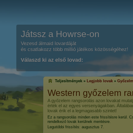
Játssz a Howrse-on
Vezesd álmaid lovardáját
és csatlakozz több millió játékos közösségéhez!
Válaszd ki az első lovad:
Teljesítmények »
Legjobb lovak
»
Győzelm
Western győzelem ra
A győzelem rangsorolás azon lovakat mutatj
érték el az egyes versenyágakban. Általába
lovak érik el a legmagasabb szintet!
Ez a rangsorolás minden este frissítésre kerül. C
rendelkező lovak kerülnek mentésre.
Legutóbbi frissítés: augusztus 7.