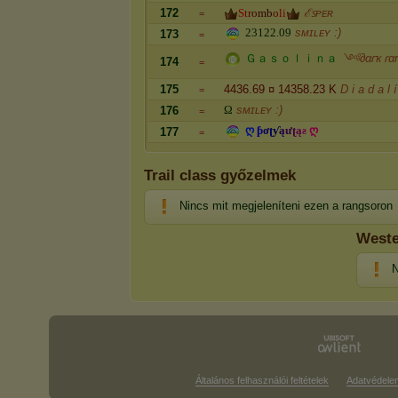
172
S
t
r
o
m
b
o
l
i
ℰꜱᴘᴇʀ
=
2
3
1
2
2
.
0
9
sᴍɪʟᴇʏ :)
173
=
Ｇ
ａ
ｓ
ｏ
ｌ
ｉ
ｎ
ａ
༺∂αɾҡ ɾα
174
=
175
4436.69 ¤ 14358.23 K
D i a d a l í
=
Ω
sᴍɪʟᴇʏ :)
176
=
ღ
ƥ
ơ
ʈ
ƴ
ą
ư
ʈ
ą
ƨ
ღ
177
=
Trail class győzelmek
Nincs mit megjeleníteni ezen a rangsoron
Weste
N
Általános felhasználói feltételek
Adatvédele