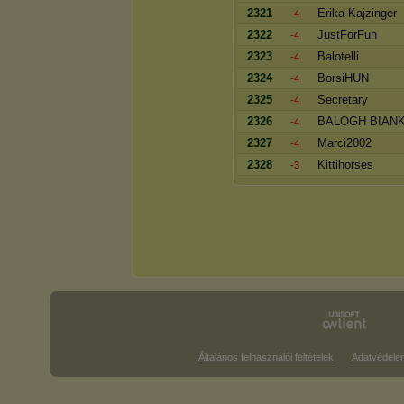
2321
Erika Kajzinger
-4
2322
JustForFun
-4
2323
Balotelli
-4
2324
BorsiHUN
-4
2325
Secretary
-4
2326
BALOGH BIAN
-4
2327
Marci2002
-4
2328
Kittihorses
-3
Általános felhasználói feltételek
Adatvédele