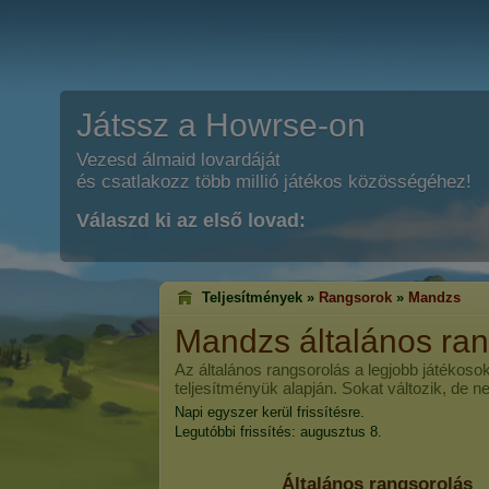
Játssz a Howrse-on
Vezesd álmaid lovardáját
és csatlakozz több millió játékos közösségéhez!
Válaszd ki az első lovad:
Teljesítmények »
Rangsorok
»
Mandzs
Mandzs
általános ra
Az általános rangsorolás a legjobb játékosok
teljesítményük alapján. Sokat változik, de n
Napi egyszer kerül frissítésre.
Legutóbbi frissítés: augusztus 8.
Általános rangsorolás