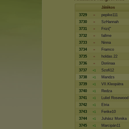
Játékos
3729
pepike111
=
3730
SzHannah
=
3731
Frizi("
=
3732
fallme
=
3733
Ninna
=
3734
Framco
=
3735
holdas.22
=
3736
Doriinaa
=
3737
Szofi12
+1
3738
Mandzs
+1
3739
VII.Kleopátra
+1
3740
Redza
+1
3741
Luliel Rosewood
+1
3742
Etria
+1
3743
Ferike10
+1
3744
Juhász Monika
+1
3745
Marcipán11
+1