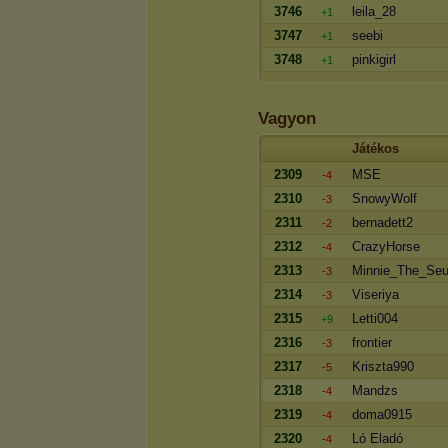
3746
leila_28
+1
3747
seebi
+1
3748
pinkigirl
+1
Vagyon
Játékos
2309
MSE
-4
2310
SnowyWolf
-3
2311
bernadett2
-2
2312
CrazyHorse
-4
2313
Minnie_The_Se
-3
2314
Viseriya
-3
2315
Letti004
+9
2316
frontier
-3
2317
Kriszta990
-5
2318
Mandzs
-4
2319
doma0915
-4
2320
Ló Eladó
-4