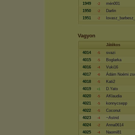
1949
mén001
-2
1950
Darlin
-2
1951
lovasz_barbesz
-2
Vagyon
Játékos
4014
svazi
-5
4015
Boglarka
-5
4016
Vuki16
-4
4017
Ádám Noémi zs
-6
4018
Kati2
-5
4019
D.Yato
+1
4020
AKlaudia
-5
4021
konnycsepp
-5
4022
Coconut
-5
4023
~Astrid
-4
4024
Anna0614
-2
4025
Naomi81
-4