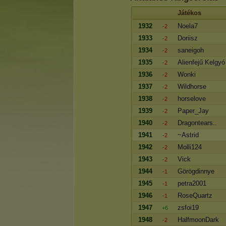
Játékos
1932
Noela7
-2
1933
Doriisz
-2
1934
saneigoh
-2
1935
Alienfejű Kelgyó
-2
1936
Wonki
-2
1937
Wildhorse
-2
1938
horselove
-2
1939
Paper_Jay
-2
1940
Dragontears..
-2
1941
~Astrid
-2
1942
Molli124
-2
1943
Vick
-2
1944
Görögdinnye
-1
1945
petra2001
-1
1946
RoseQuartz
-1
1947
zsfoi19
+6
1948
HalfmoonDark
-2