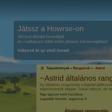
Játssz a Howrse-on
Vezesd álmaid lovardáját
és csatlakozz több millió játékos közösségéhez!
Válaszd ki az első lovad:
Teljesítmények »
Rangsorok
»
~Astrid
~Astrid
általános ran
Az általános rangsorolás a legjobb játékosok
teljesítményük alapján. Sokat változik, de n
Napi egyszer kerül frissítésre.
Legutóbbi frissítés: augusztus 6.
Általános rangsorolás