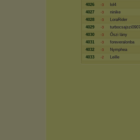
4026
lol4
-3
4027
ninike
-3
4028
LoraRider
-3
4029
turbocsajszi090
-3
4030
Őszi lány
-3
4031
foreveralonba
-3
4032
Nymphea
-3
4033
Leille
-2