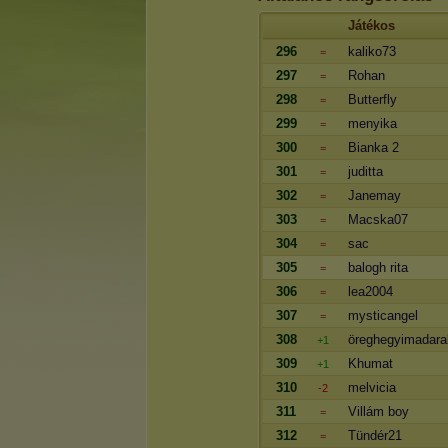
Játékos
296
kaliko73
=
297
Rohan
=
298
Butterfly
=
299
menyika
=
300
Bianka 2
=
301
juditta
=
302
Janemay
=
303
Macska07
=
304
sac
=
305
balogh rita
=
306
lea2004
=
307
mysticangel
=
308
öreghegyimadara
+1
309
Khumat
+1
310
melvicia
-2
311
Villám boy
=
312
Tündér21
=