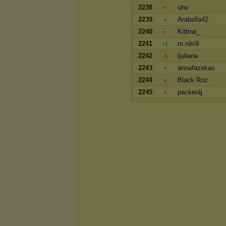
2238
uhu
=
2239
Arabella42
=
2240
Kittina_
=
2241
m.niki9
+1
2242
ljuliana
-1
2243
annafazekas
=
2244
Black Roz
=
2245
packeráj
=