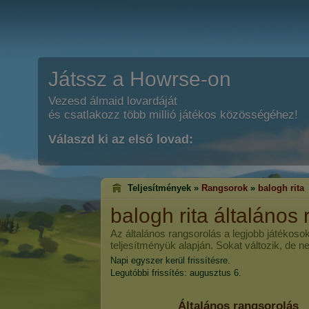
Játssz a Howrse-on
Vezesd álmaid lovardáját
és csatlakozz több millió játékos közösségéhez!
Válaszd ki az első lovad:
Teljesítmények »
Rangsorok
»
balogh rita
balogh rita
általános 
Az általános rangsorolás a legjobb játékosok
teljesítményük alapján. Sokat változik, de n
Napi egyszer kerül frissítésre.
Legutóbbi frissítés: augusztus 6.
Általános rangsorolás