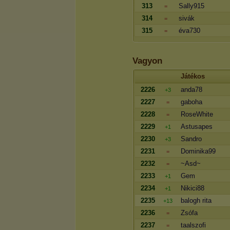
313
Sally915
=
314
sivák
=
315
éva730
=
Vagyon
Játékos
2226
anda78
+3
2227
gaboha
=
2228
RoseWhite
=
2229
Astusapes
+1
2230
Sandro
+3
2231
Dominika99
=
2232
~Asd~
=
2233
Gem
+1
2234
Nikici88
+1
2235
balogh rita
+13
2236
Zsófa
=
2237
taalszofi
=