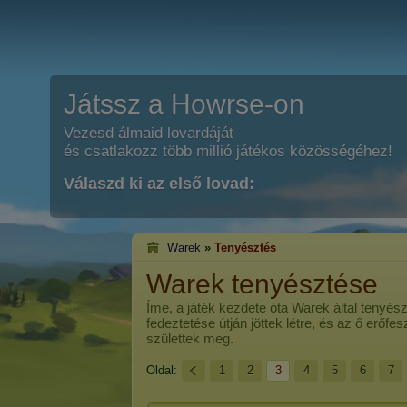
Játssz a Howrse-on
Vezesd álmaid lovardáját
és csatlakozz több millió játékos közösségéhez!
Válaszd ki az első lovad:
Warek
»
Tenyésztés
Warek tenyésztése
Íme, a játék kezdete óta
Warek
által tenyés
fedeztetése útján jöttek létre, és az ő erőf
születtek meg.
Oldal:
1
2
3
4
5
6
7