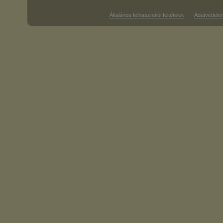
Általános felhasználói feltételek
Adatvédele