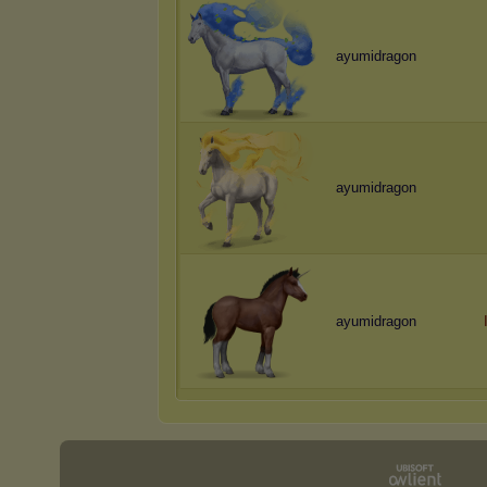
ayumidragon
ayumidragon
ayumidragon