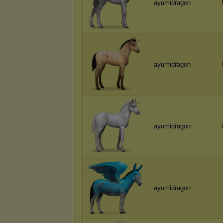
ayumidragon
ayumidragon
ayumidragon
ayumidragon