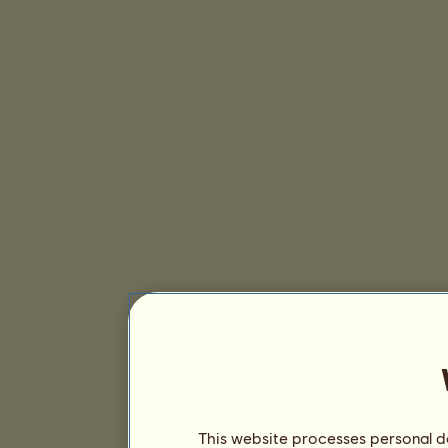
This website processes personal da