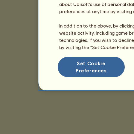
about Ubisoft's use of personal da
preferences at anytime by visiting
In addition to the above, by clicki
website activity, including game br
technologies. If you wish to declin
by visiting the “Set Cookie Prefer
Set Cookie
Preferences