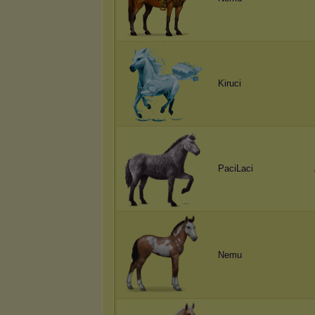
Kiruci
PaciLaci
Nemu