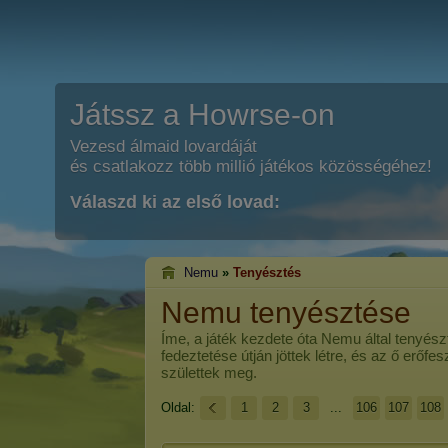
Játssz a Howrse-on
Vezesd álmaid lovardáját
és csatlakozz több millió játékos közösségéhez!
Válaszd ki az első lovad:
Nemu
»
Tenyésztés
Nemu tenyésztése
Íme, a játék kezdete óta
Nemu
által tenyész
fedeztetése útján jöttek létre, és az ő erőf
születtek meg.
Oldal:
1
2
3
...
106
107
108