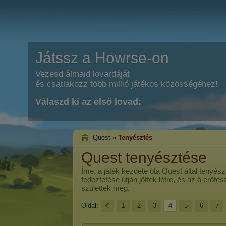
Játssz a Howrse-on
Vezesd álmaid lovardáját
és csatlakozz több millió játékos közösségéhez!
Válaszd ki az első lovad:
Quest
»
Tenyésztés
Quest tenyésztése
Íme, a játék kezdete óta
Quest
által tenyész
fedeztetése útján jöttek létre, és az ő erőf
születtek meg.
Oldal:
1
2
3
4
5
6
7