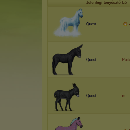
Jelenlegi tenyésztő
Ló
Quest
Quest
Poit
Quest
m