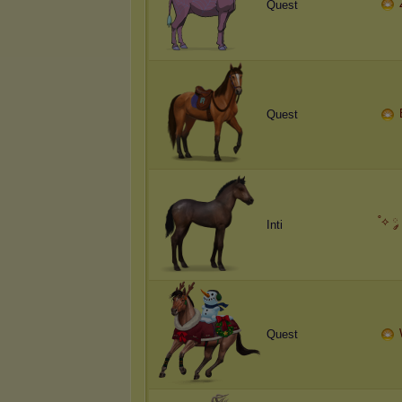
Quest
Quest
˚⟡ ༘
Inti
Quest