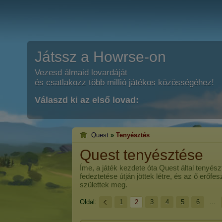
Játssz a Howrse-on
Vezesd álmaid lovardáját
és csatlakozz több millió játékos közösségéhez!
Válaszd ki az első lovad:
Quest
»
Tenyésztés
Quest tenyésztése
Íme, a játék kezdete óta
Quest
által tenyész
fedeztetése útján jöttek létre, és az ő erőf
születtek meg.
Oldal:
1
2
3
4
5
6
...