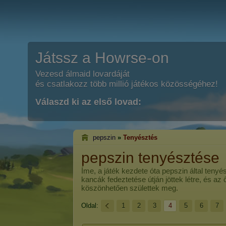
Játssz a Howrse-on
Vezesd álmaid lovardáját
és csatlakozz több millió játékos közösségéhez!
Válaszd ki az első lovad:
pepszin
»
Tenyésztés
pepszin tenyésztése
Íme, a játék kezdete óta
pepszin
által tenyé
kancák fedeztetése útján jöttek létre, és az
köszönhetően születtek meg.
Oldal:
1
2
3
4
5
6
7