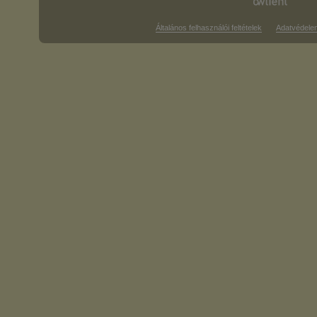
Általános felhasználói feltételek
Adatvédele