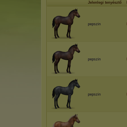
Jelenlegi tenyésztő
pepszin
pepszin
pepszin