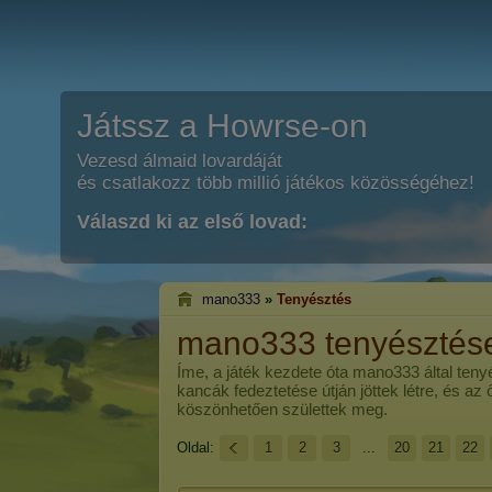
Játssz a Howrse-on
Vezesd álmaid lovardáját
és csatlakozz több millió játékos közösségéhez!
Válaszd ki az első lovad:
mano333
»
Tenyésztés
mano333 tenyésztés
Íme, a játék kezdete óta
mano333
által teny
kancák fedeztetése útján jöttek létre, és az
köszönhetően születtek meg.
Oldal:
1
2
3
...
20
21
22