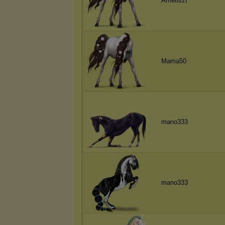
Ametiszt
Mama50
mano333
mano333