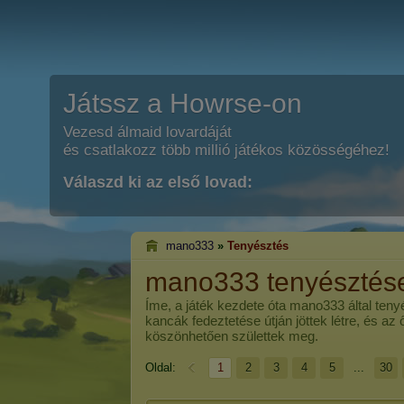
Játssz a Howrse-on
Vezesd álmaid lovardáját
és csatlakozz több millió játékos közösségéhez!
Válaszd ki az első lovad:
mano333
»
Tenyésztés
mano333 tenyésztés
Íme, a játék kezdete óta
mano333
által teny
kancák fedeztetése útján jöttek létre, és az
köszönhetően születtek meg.
Oldal:
1
2
3
4
5
...
30