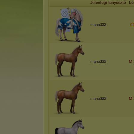
Jelenlegi tenyésztő
Ló
mano333
mano333
M 
mano333
M 