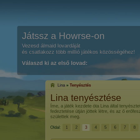
Játssz a Howrse-on
Vezesd álmaid lovardáját
és csatlakozz több millió játékos közösségéhez!
Válaszd ki az első lovad:
Lina
»
Tenyésztés
Lina tenyésztése
Íme, a játék kezdete óta
Lina
által tenyészte
fedeztetése útján jöttek létre, és az ő erőf
születtek meg.
Oldal:
1
2
3
4
5
6
7
8