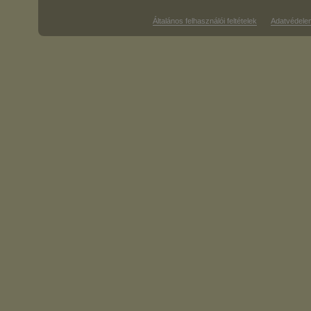
Általános felhasználói feltételek
Adatvédele