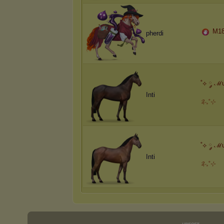
M18
pherdi
˚⟡ ༘ ℳ
Inti
༉‧₊˚⊹
˚⟡ ༘ ℳ
Inti
༉‧₊˚⊹