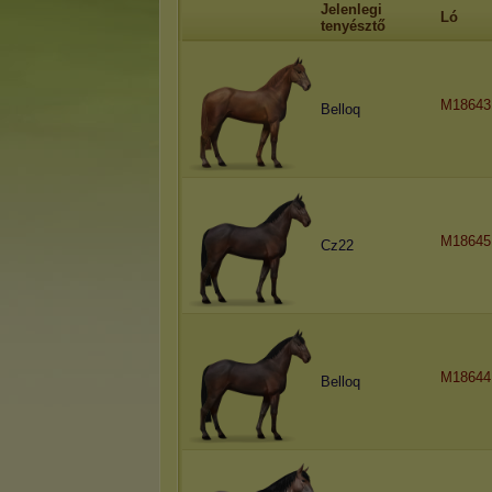
Jelenlegi
Ló
tenyésztő
M18643
Belloq
M18645.
Cz22
M18644.
Belloq