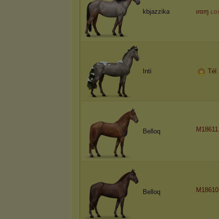
kbjazzika
ιɾαɱ
ʟᴏ
Inti
Tél
M18611
Belloq
M18610
Belloq