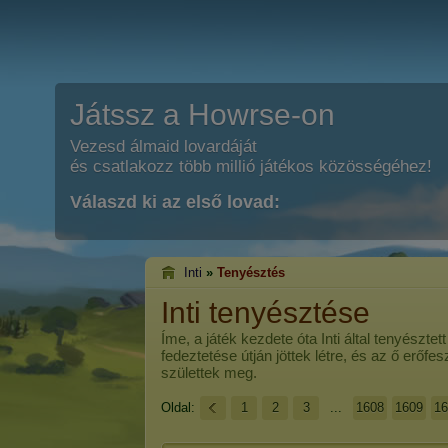
Játssz a Howrse-on
Vezesd álmaid lovardáját
és csatlakozz több millió játékos közösségéhez!
Válaszd ki az első lovad:
Inti
»
Tenyésztés
Inti tenyésztése
Íme, a játék kezdete óta
Inti
által tenyésztet
fedeztetése útján jöttek létre, és az ő erőf
születtek meg.
Oldal:
1
2
3
...
1608
1609
16