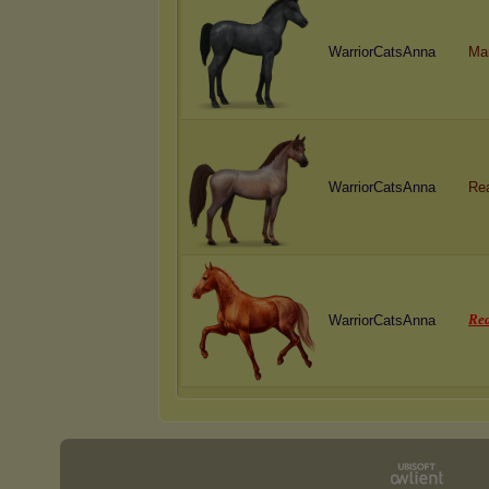
WarriorCatsAnna
Ma
WarriorCatsAnna
Re
R
e
WarriorCatsAnna