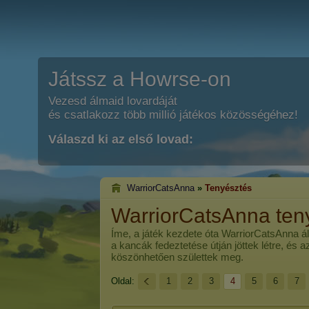
Játssz a Howrse-on
Vezesd álmaid lovardáját
és csatlakozz több millió játékos közösségéhez!
Válaszd ki az első lovad:
WarriorCatsAnna
»
Tenyésztés
WarriorCatsAnna ten
Íme, a játék kezdete óta
WarriorCatsAnna
ál
a kancák fedeztetése útján jöttek létre, és 
köszönhetően születtek meg.
Oldal:
1
2
3
4
5
6
7