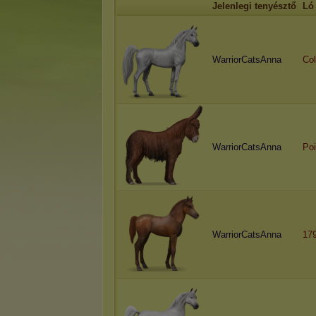
Jelenlegi tenyésztő
Ló
WarriorCatsAnna
Col
WarriorCatsAnna
Po
WarriorCatsAnna
17