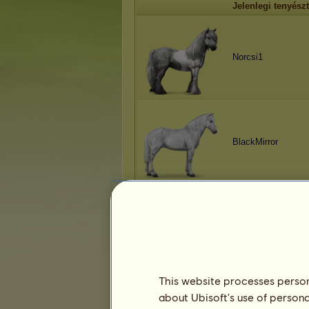
Jelenlegi tenyész
Norcsi1
BlackMirror
Uchihagirl
This website processes persona
about Ubisoft's use of persona