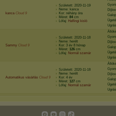
Gyor
Született: 2020-11-19
Neme: kanca
Díjlo
kanca
Cloud 9
Kor: néhány óra
Galo
Méret:
84
cm
Üget
Lófaj:
Haflingi kisló
Ugrá
Állók
Gyor
Született: 2020-11-18
Neme: herélt
Díjlo
Sammy
Cloud 9
Kor: 3 év 8 hónap
Galo
Méret:
126
cm
Üget
Lófaj:
Normál szamár
Ugrá
Állók
Gyor
Született: 2020-11-18
Neme: herélt
Díjlo
Automatikus vásárlás
Cloud 9
Kor: 4 év
Galo
Méret:
127
cm
Üget
Lófaj:
Normál szamár
Ugrá