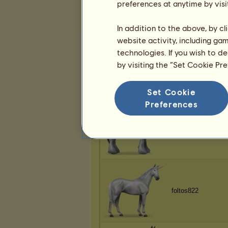
Kencse
preferences at anytime by visi
In addition to the above, by c
website activity, including ga
technologies. If you wish to d
by visiting the “Set Cookie Pr
Kirell
Set Cookie
Preferences
lemonjuice
foltos822