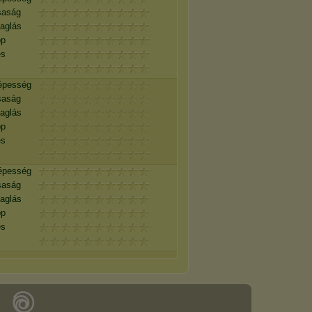
saság
vaglás
pp
és
s
épesség
saság
vaglás
pp
és
s
épesség
saság
vaglás
pp
és
s