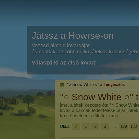
Játssz a Howrse-on
Vezesd álmaid lovardáját
és csatlakozz több millió játékos közösségéh
Válaszd ki az első lovad:
°○ Snow White ○°
»
Tenyésztés
°○ Snow White ○° 
Íme, a játék kezdete óta
°○ Snow White
lovak a kancák fedeztetése útján jöttek
köszönhetően születtek meg.
Oldal:
1
2
3
...
129
130