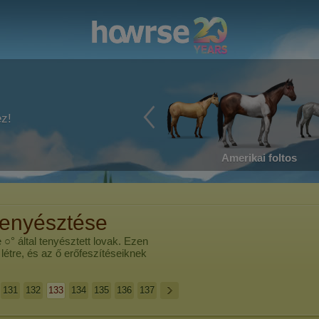
ez!
Amerikai foltos
tenyésztése
 ○°
által tenyésztett lovak. Ezen
 létre, és az ő erőfeszítéseiknek
131
132
133
134
135
136
137