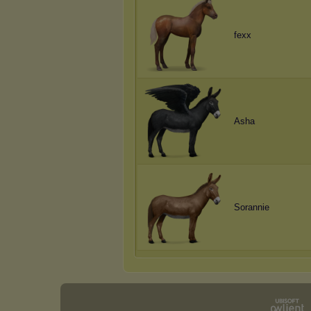
fexx
Asha
Sorannie