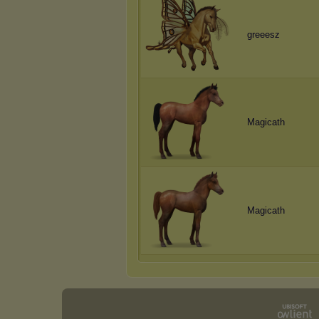
greeesz
Magicath
Magicath