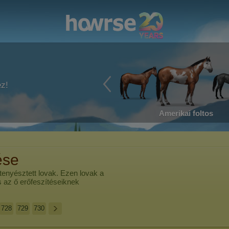
ez!
Amerikai foltos
ése
 tenyésztett lovak. Ezen lovak a
és az ő erőfeszítéseiknek
728
729
730