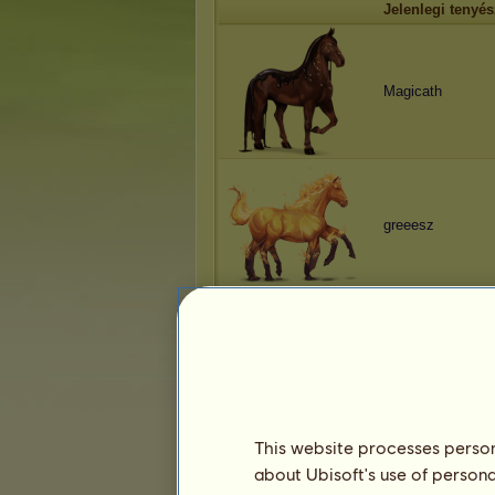
Jelenlegi tenyés
Magicath
greeesz
Magicath
This website processes persona
about Ubisoft's use of persona