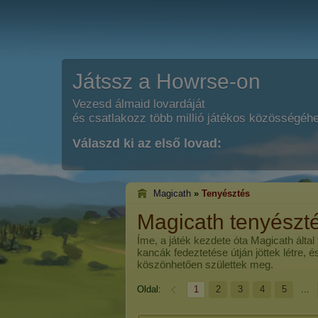
Játssz a Howrse-on
Vezesd álmaid lovardáját
és csatlakozz több millió játékos közösségéh
Válaszd ki az első lovad:
Magicath
»
Tenyésztés
Magicath tenyészt
Íme, a játék kezdete óta
Magicath
által
kancák fedeztetése útján jöttek létre, 
köszönhetően születtek meg.
Oldal:
1
2
3
4
5
...