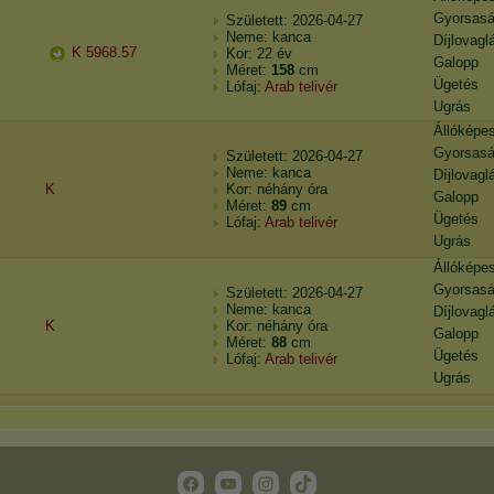
Gyorsas
Született: 2026-04-27
Neme: kanca
Díjlovagl
K 5968.57
Kor: 22 év
Galopp
Méret:
158
cm
Ügetés
Lófaj:
Arab telivér
Ugrás
Állóképe
Gyorsas
Született: 2026-04-27
Neme: kanca
Díjlovagl
K
Kor: néhány óra
Galopp
Méret:
89
cm
Ügetés
Lófaj:
Arab telivér
Ugrás
Állóképe
Gyorsas
Született: 2026-04-27
Neme: kanca
Díjlovagl
K
Kor: néhány óra
Galopp
Méret:
88
cm
Ügetés
Lófaj:
Arab telivér
Ugrás