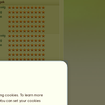
gek
sség
ág
ás
sség
ág
ás
sség
ág
ás
sség
ing cookies. To learn more
ág
 You can set your cookies
ás