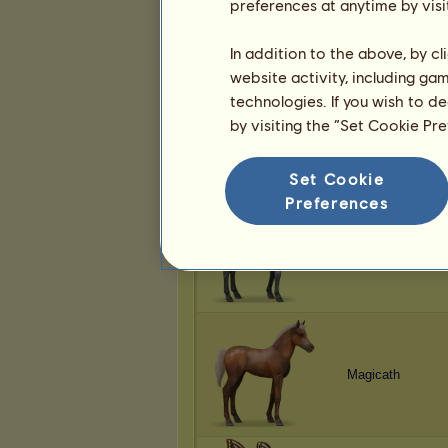
preferences at anytime by visi
Magicath
In addition to the above, by c
website activity, including ga
technologies. If you wish to d
by visiting the “Set Cookie Pr
Magicath
Set Cookie
Preferences
Magicath
Magicath