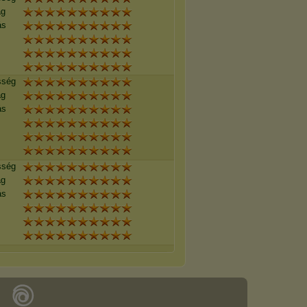
ág
ás
sség
ág
ás
sség
ág
ás