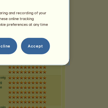
haring and recording of your
sség
hese online tracking
ág
ookie preferences at any time
ás
cline
Accept
sség
ág
ás
sség
ág
ás
sség