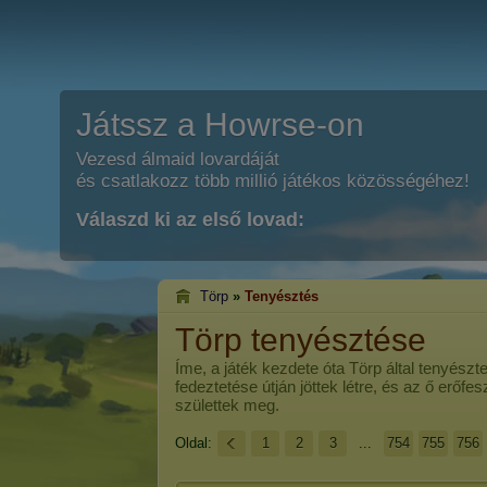
Játssz a Howrse-on
Vezesd álmaid lovardáját
és csatlakozz több millió játékos közösségéhez!
Válaszd ki az első lovad:
Törp
»
Tenyésztés
Törp tenyésztése
Íme, a játék kezdete óta
Törp
által tenyészt
fedeztetése útján jöttek létre, és az ő erőf
születtek meg.
Oldal:
1
2
3
...
754
755
756