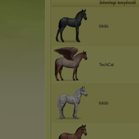
Jelenlegi tenyésztő
lólóló
TechCat
lólóló