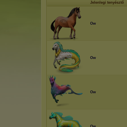
Jelenlegi tenyésztő
Ow
Ow
Ow
Ow