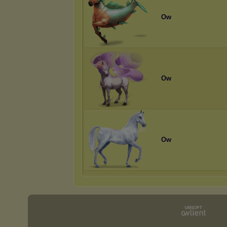
Ow
Ow
Ow