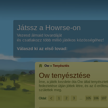
Játssz a Howrse-on
Vezesd álmaid lovardáját
és csatlakozz több millió játékos közösségéhez!
Válaszd ki az első lovad:
Ow
»
Tenyésztés
Ow tenyésztése
Íme, a játék kezdete óta
Ow
által tenyészte
fedeztetése útján jöttek létre, és az ő erőf
születtek meg.
Oldal:
1
2
3
...
105
106
107