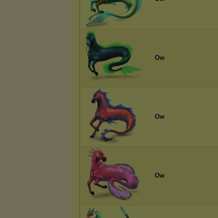
Ow
Ow
Ow