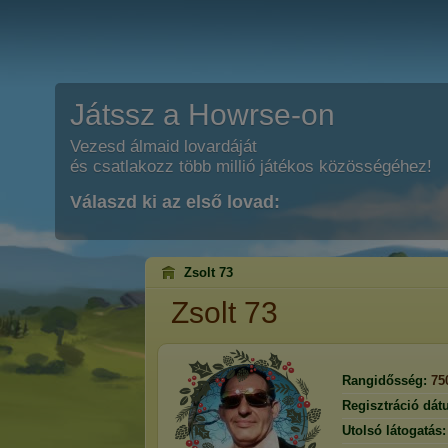
Játssz a Howrse-on
Vezesd álmaid lovardáját
és csatlakozz több millió játékos közösségéhez!
Válaszd ki az első lovad:
Zsolt 73
Zsolt 73
Rangidősség:
75
Regisztráció dát
Utolsó látogatás: