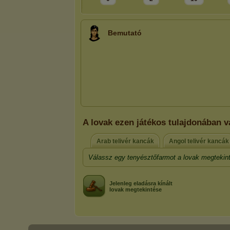
Bemutató
A lovak ezen játékos tulajdonában v
Arab telivér kancák
Angol telivér kancák
Válassz egy tenyésztőfarmot a lovak megtekin
Jelenleg eladásra kínált
lovak megtekintése