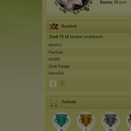
Karma:
10
pont
Barátok
Zsolt 73
10
baráttal rendelkezik:
MARY2
PaciLaci
lili1881
Zsolt Faragó
foltos822
1
2
Trófeák
0
2
10