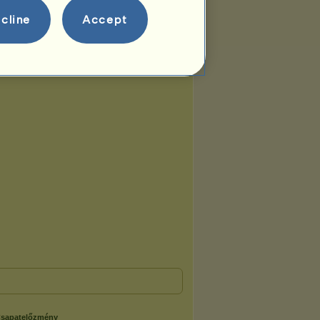
cline
Accept
sapatelőzmény