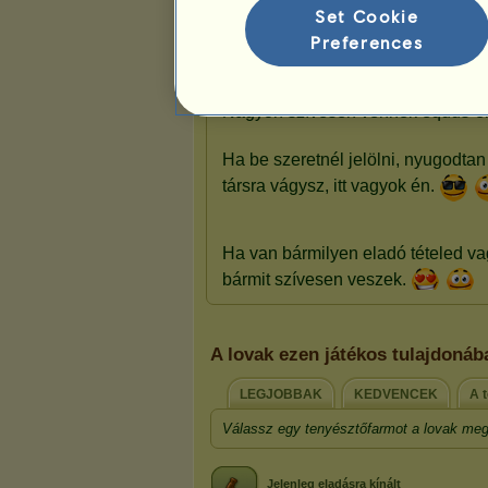
Set Cookie
Bemutató
Preferences
A lovak ezen játékos tulajdoná
LEGJOBBAK
KEDVENCEK
A t
Válassz egy tenyésztőfarmot a lovak meg
Jelenleg eladásra kínált