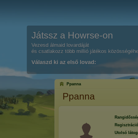
Játssz a Howrse-on
Vezesd álmaid lovardáját
és csatlakozz több millió játékos közösségéh
Válaszd ki az első lovad:
Ppanna
Ppanna
Rangidőssé
Regisztráci
Utolsó látog