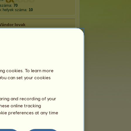
 száma:
70
k helyek száma:
10
Vándor lovak
namit
Hajnalpírlepke
Tajga
csár
Hip-Hop
Ország
ing cookies. To learn more
 You can set your cookies
digo
Banánhéj
Robbanó óra
haring and recording of your
hese online tracking
ookie preferences at any time