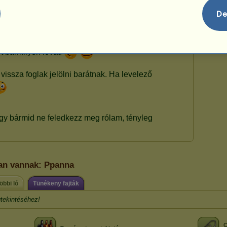
De
ban vannak: Ppanna
öbbi ló
Tünékeny fajták
tekintéséhez!
C