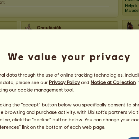
ont
Helyek
Maradé
Gratulációk
Ppanna
320
alkalommal kapott gratulációt,
beleértve a legutóbbi időszakot:
Di
mary0714
113 nap ezelőtt
We value your privacy
Overdorsz
209 nap ezelőtt
fycere
209 nap ezelőtt
Mo
l data through the use of online tracking technologies, includ
Detti723
261 nap ezelőtt
l data, please see our
Privacy Policy
and
Notice at Collection
.
Fahéjascsiga
291 nap ezelőtt
ting our
cookie management tool.
Wen
licking the “accept” button below you specifically consent to s
me browsing and purchase activity, with Ubisoft’s partners via t
ecline, click the “decline” button below. You can change your c
eferences” link on the bottom of each web page.
53