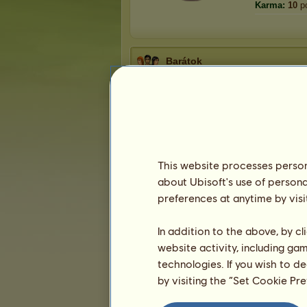
Karma:
10
p
Barátok
Ppanna
3
baráttal rendelkezik:
lildikó
legeslegjobb barátnő+lovastárs
Kivi
nyaraló barátnő
BohoGirl
This website processes persona
about Ubisoft's use of persona
preferences at anytime by visi
Trófeák
In addition to the above, by c
website activity, including ga
technologies. If you wish to d
by visiting the “Set Cookie Pr
0
1
11