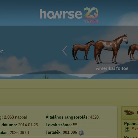
ez!
Amerikai foltos
g:
2.063
nappal
Általános rangsorolás:
4320.
Ppann
ó dátuma:
2014-01-25
Lovak száma:
55
Szá
Tartalék:
981.386
atás:
2026-06-01
Presztí