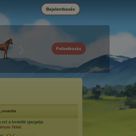
Bejelentkezés
Feliratkozás
Lovarda
a
ezt a lovardát igazgatja:
rnyas Hotel
.
zs: