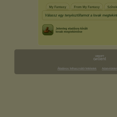
My Fantasy
From My Fantasy
Színsk
Válassz egy tenyésztőfarmot a lovak megtekin
Jelenleg eladásra kínált
lovak megtekintése
Általános felhasználói feltételek
Adatvédele