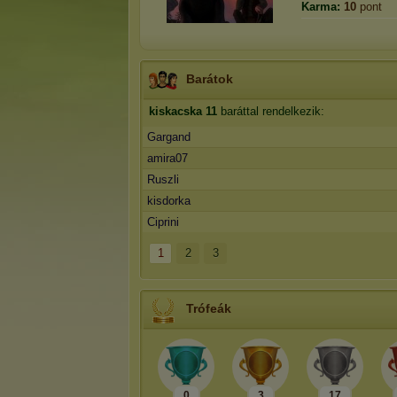
Karma:
10
pont
Barátok
kiskacska
11
baráttal rendelkezik:
Gargand
amira07
Ruszli
kisdorka
Ciprini
1
2
3
Trófeák
0
3
17