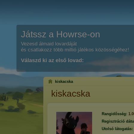
Játssz a Howrse-on
Vezesd álmaid lovardáját
és csatlakozz több millió játékos közösségéhez!
Válaszd ki az első lovad:
kiskacska
kiskacska
Rangidősség:
1.
Regisztráció dát
Utolsó látogatás: