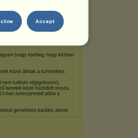
cline
Accept