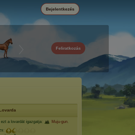
Bejelentkezés
Feliratkozás
Lovarda
ezt a lovardát igazgatja:
Muju-gun
.
zs: