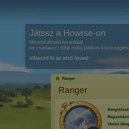
Játssz a Howrse-on
Vezesd álmaid lovardáját
és csatlakozz több millió játékos közösségéh
Válaszd ki az első lovad:
Ranger
Ranger
Rangidőssé
Regisztráci
Utolsó látog