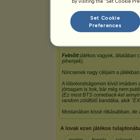
by visiting the “Set Cookie Pr
Bemutató
Set Cookie
Preferences
A lovak ezen játékos tulajdoná
pending
Pompás
százasok