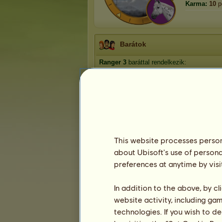
Karma:
10
p
Barátok
Ranger
3
baráttal rendelkezik:
Acheron77
diga jeil challaga */////* <3
Tsukki
Haikyuu!!
antü
anime & sok segítség
This website processes persona
about Ubisoft's use of persona
Trófeák
preferences at anytime by visi
In addition to the above, by c
website activity, including ga
1
1
11
technologies. If you wish to d