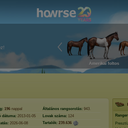
ez!
Amerikai foltos
g:
196
nappal
Általános rangsorolás:
943.
Ranger
ó dátuma:
2013-01-05
Lovak száma:
124
Tartalék:
239.636
atás:
2026-06-08
Presztí