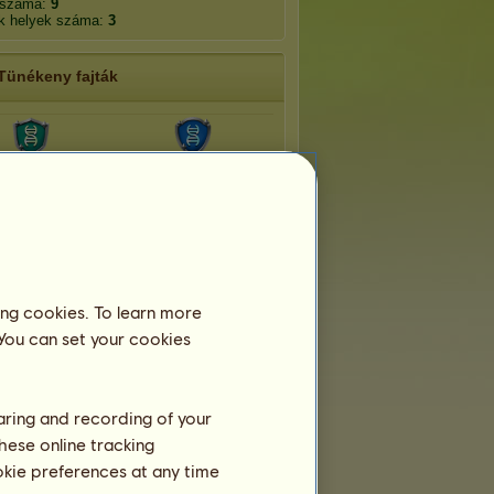
 száma:
9
k helyek száma:
3
Tünékeny fajták
aloosa 2026
Welsh póni 2026
ing cookies. To learn more
 You can set your cookies
haring and recording of your
hese online tracking
ookie preferences at any time