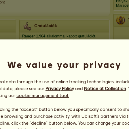
Helyek
ont
Maradé
Gratulációk
Ranger
1.964
alkalommal kapott gratulációt,
beleértve a legutóbbi időszakot:
App
antü
71 nap ezelőtt
annaparipa99
86 nap ezelőtt
We value your privacy
Lililoli2000
86 nap ezelőtt
mysticangel
86 nap ezelőtt
Lililoli2000
88 nap ezelőtt
l data through the use of online tracking technologies, includ
l data, please see our
Privacy Policy
and
Notice at Collection
.
ting our
cookie management tool.
licking the “accept” button below you specifically consent to s
me browsing and purchase activity, with Ubisoft’s partners via t
85
ecline, click the “decline” button below. You can change your c