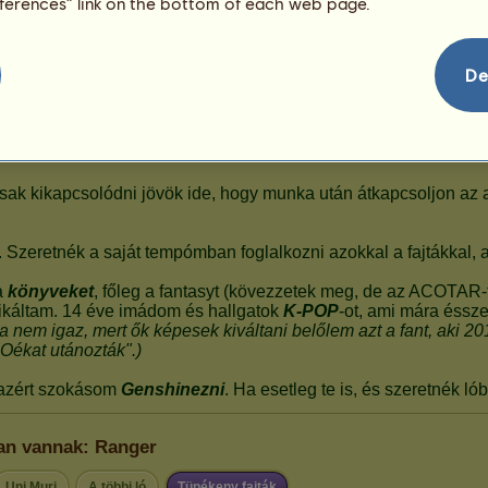
eferences” link on the bottom of each web page.
De
ban vannak: Ranger
Uni Muri
A többi ló
Tünékeny fajták