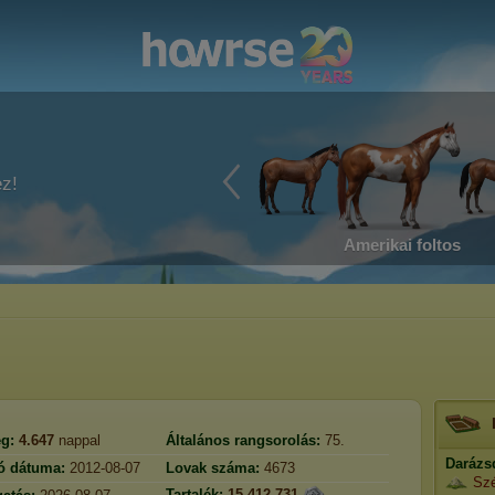
ez!
Amerikai foltos
g:
4.647
nappal
Általános rangsorolás:
75.
Darázs
ió dátuma:
2012-08-07
Lovak száma:
4673
Szé
Tartalék:
15.412.731