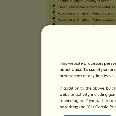
Tegnap megnyert versenyek száma
Ebben a hónapban elnyert bokréták s
Az ebben a hónapban Mennyországba 
Az ebben a hónapban Mennyországba k
Az ebben a hónapban Mennyországba 
Presztízs
Népszerűség
Panziós lovak száma
Presztízs
Népszerűség
This website processes persona
Panziós lovak száma
about Ubisoft's use of persona
Presztízs
preferences at anytime by visi
Népszerűség
Panziós lovak száma
In addition to the above, by c
Aranyalma szőrzetek gyűjteménye
website activity, including ga
Az Aranyalmából hiányzó szőrzetek g
technologies. If you wish to d
Javasolt alkotások száma
by visiting the “Set Cookie Pr
A javasolt alkotások népszerűsége
Vagyon