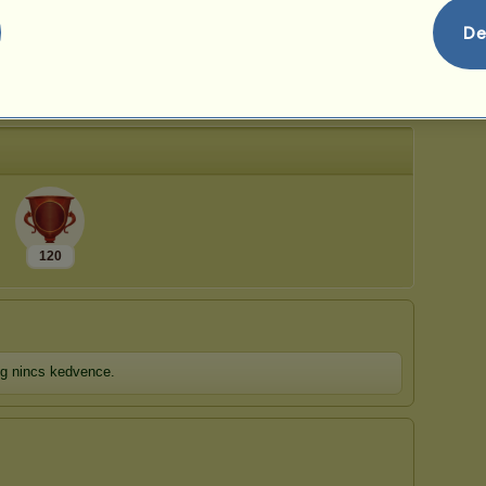
178.
=
De
227.
-5
75.
=
666.
=
120
eg nincs kedvence.