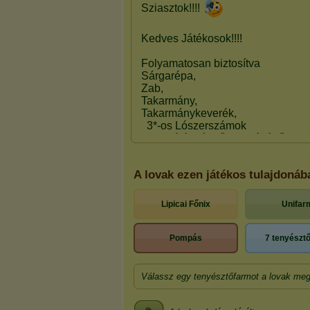
A lovak ezen játékos tulajdoná
Lipicai Főnix
Unifar
Pompás
7 tenyészt
Válassz egy tenyésztőfarmot a lovak meg