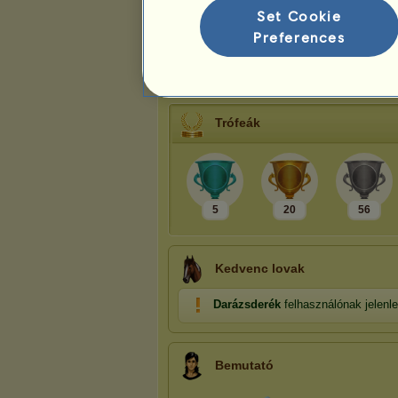
Rangidő
Set Cookie
Népszerűség
Preferences
Általános rangsorolás
Trófeák
Trófeák
5
20
56
Kedvenc lovak
Darázsderék
felhasználónak jelenl
Bemutató