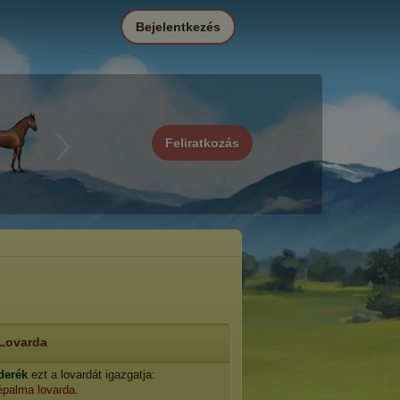
Bejelentkezés
Feliratkozás
Lovarda
derék
ezt a lovardát igazgatja:
palma lovarda
.