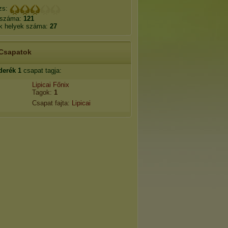
zs:
 száma:
121
k helyek száma:
27
Csapatok
derék
1
csapat tagja:
Lipicai Főnix
Tagok:
1
Csapat fajta:
Lipicai