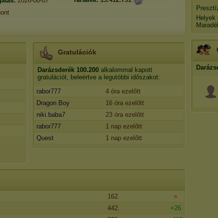
gatás:
2026-08-07
Presztí
ont
Helyek
Maradé
Gratulációk
Darázs
Darázsderék
100.200
alkalommal kapott
gratulációt, beleértve a legutóbbi időszakot:
rabor777
4 óra ezelőtt
Dragon Boy
16 óra ezelőtt
niki.baba7
23 óra ezelőtt
rabor777
1 nap ezelőtt
Quest
1 nap ezelőtt
162.
=
442.
+26