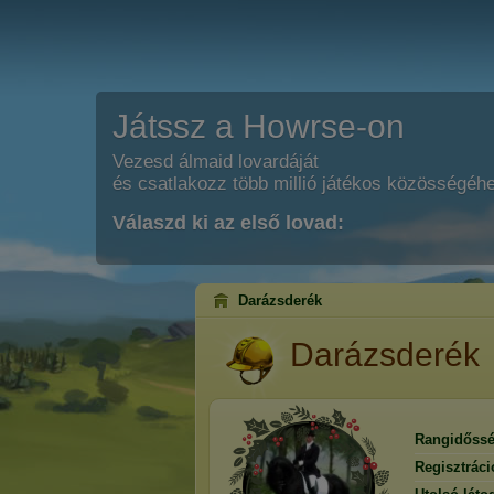
Játssz a Howrse-on
Vezesd álmaid lovardáját
és csatlakozz több millió játékos közösségéh
Válaszd ki az első lovad:
Darázsderék
Darázsderék
Rangidőssé
Regisztrác