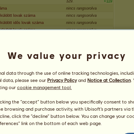
329.
+119
záma
nincs rangsorolva
küldött lovak száma
nincs rangsorolva
üldött idős lovak száma
nincs rangsorolva
eladott lovak száma
nincs rangsorolva
561.
-2
780.
+24
337.
=
We value your privacy
417.
-3
495.
+13
l data through the use of online tracking technologies, includ
256.
=
l data, please see our
Privacy Policy
and
Notice at Collection
.
nincs rangsorolva
ting our
cookie management tool.
nincs rangsorolva
nincs rangsorolva
licking the “accept” button below you specifically consent to s
354.
=
me browsing and purchase activity, with Ubisoft’s partners via t
yűjteménye
507.
=
ecline, click the “decline” button below. You can change your c
nincs rangsorolva
eferences” link on the bottom of each web page.
nincs rangsorolva
490.
=