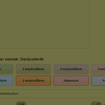
ban vannak: Darázsderék
m
2 tenyésztőfarm
4 tenyésztőfarm
4 te
őfarm
2 tenyésztőfarm
Hüpnoszos
A
tekintéséhez!