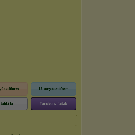
nyésztőfarm
15 tenyésztőfarm
 többi ló
Tünékeny fajták