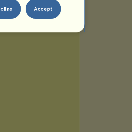
cline
Accept