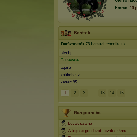
Utolsó láto
Karma:
10
p
Barátok
Darázsderék
73
baráttal rendelkezik:
ofvehj
Guinevere
aquila
katibabesz
xetrem85
1
2
3
...
13
14
15
Rangsorolás
Lovak száma
A tegnap gondozott lovak száma