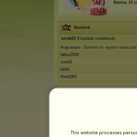
Karma:
10
p
Barátok
szinti01
5
baráttal rendelkezik:
Bogcatrans
Barinőm és egyben tanácsad
táltos2000
süni00
lólóló
flóra2002
Trófeák
0
1
10
This website processes persona