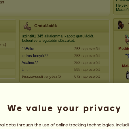
ont
Helyek
Maradé
Gratulációk
szinti01
345
alkalommal kapott gratulációt,
beleértve a legutóbbi időszakot:
óm;)
Medit
JóErika
253 nap ezelőtt
zsíros.kenyér22
253 nap ezelőtt
Adaline77
253 nap ezelőtt
Mel
Lifitifi
598 nap ezelőtt
Visszavonult tenyésztő
672 nap ezelőtt
Di
We value your privacy
42
l data through the use of online tracking technologies, includ