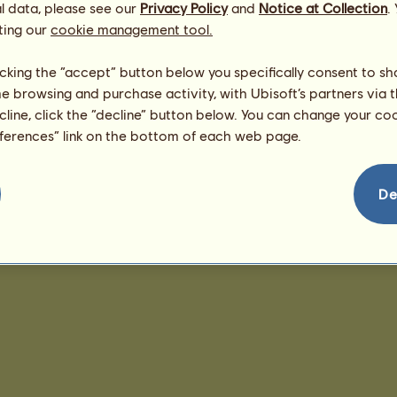
l data, please see our
Privacy Policy
and
Notice at Collection
.
ting our
cookie management tool.
licking the “accept” button below you specifically consent to s
me browsing and purchase activity, with Ubisoft’s partners via t
ecline, click the “decline” button below. You can change your c
eferences” link on the bottom of each web page.
De