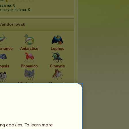
 száma:
0
k helyek száma:
0
Vándor lovak
erraneo
Antarctico
Lophos
opsis
Phoenico
Cinnyris
Közönséges
Marpesia
namit
boglárka
zerynthia
ing cookies. To learn more