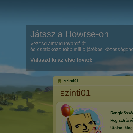
Játssz a Howrse-on
Vezesd álmaid lovardáját
és csatlakozz több millió játékos közösségéh
Válaszd ki az első lovad:
szinti01
szinti01
Rangidőssé
Regisztráci
Utolsó látog