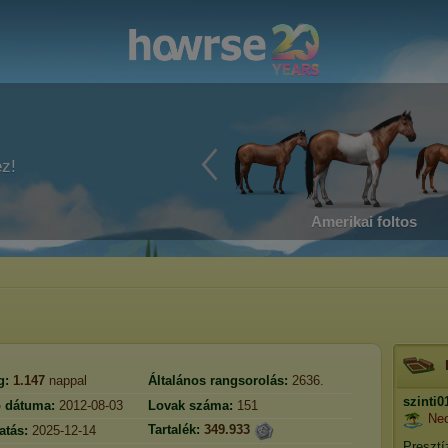
ez!
Amerikai foltos
g:
1.147
nappal
Általános rangsorolás:
2636.
szinti0
ó dátuma:
2012-08-03
Lovak száma:
151
Neo
Tartalék:
349.933
atás:
2025-12-14
Presztí