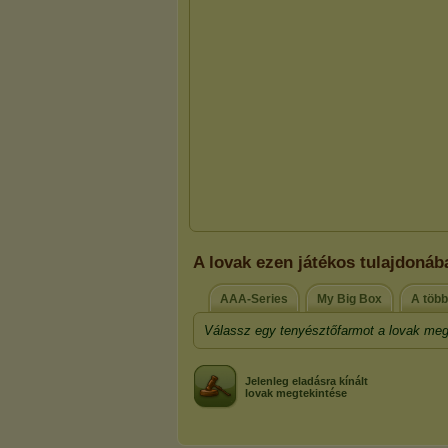
A lovak ezen játékos tulajdonáb
AAA-Series
My Big Box
A több
Válassz egy tenyésztőfarmot a lovak meg
Jelenleg eladásra kínált
lovak megtekintése