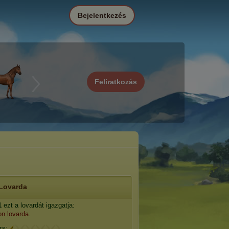
Bejelentkezés
Feliratkozás
Lovarda
1
ezt a lovardát igazgatja:
n lovarda
.
zs: