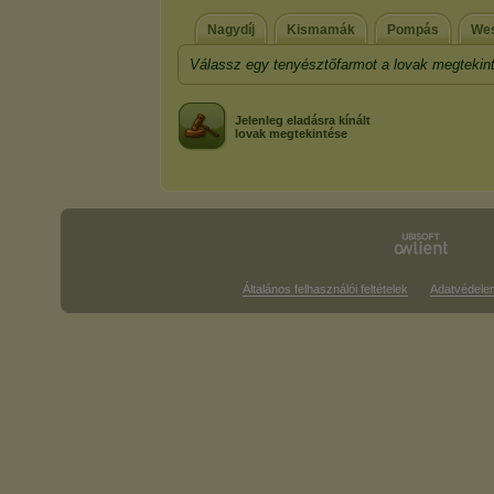
Nagydíj
Kismamák
Pompás
Wes
Válassz egy tenyésztőfarmot a lovak megtekin
Jelenleg eladásra kínált
lovak megtekintése
Általános felhasználói feltételek
Adatvédele