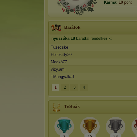
Karma:
10
pont
Barátok
nyuszóka
18
baráttal rendelkezik:
Tüzecske
Hellokitty30
Mackó77
vizy.ami
TMangyalka1
1
2
3
4
Trófeák
2
15
38