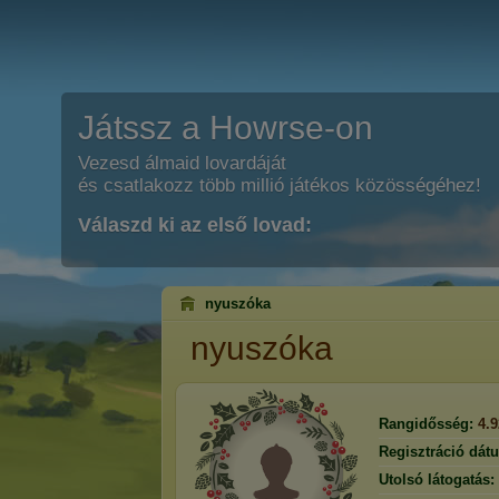
Játssz a Howrse-on
Vezesd álmaid lovardáját
és csatlakozz több millió játékos közösségéhez!
Válaszd ki az első lovad:
nyuszóka
nyuszóka
Rangidősség:
4.
Regisztráció dát
Utolsó látogatás: