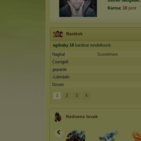
Utolsó látogatás:
Karma:
10
pont
Barátok
egibaby
18
baráttal rendelkezik:
Naghal
Szerelmem
Csenge6
geparde
-Lóimádó-
Dzsen
1
2
3
4
Kedvenc lovak