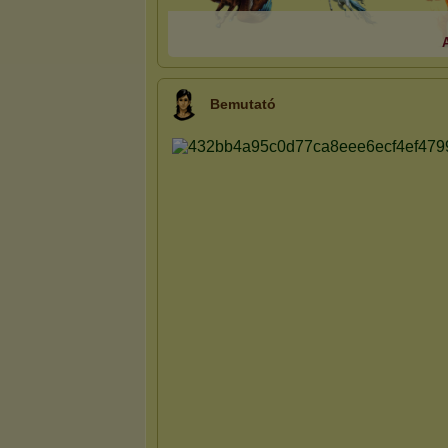
A
Bemutató