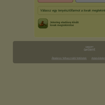
Válassz egy tenyésztőfarmot a lovak megtekin
Jelenleg eladásra kínált
lovak megtekintése
Általános felhasználói feltételek
Adatvédele