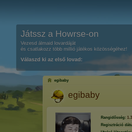
Játssz a Howrse-on
Vezesd álmaid lovardáját
és csatlakozz több millió játékos közösségéhez!
Válaszd ki az első lovad:
egibaby
egibaby
Rangidősség:
1.
Regisztráció dát