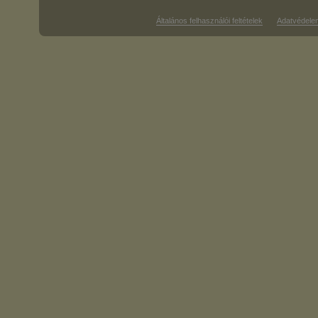
Általános felhasználói feltételek
Adatvédele