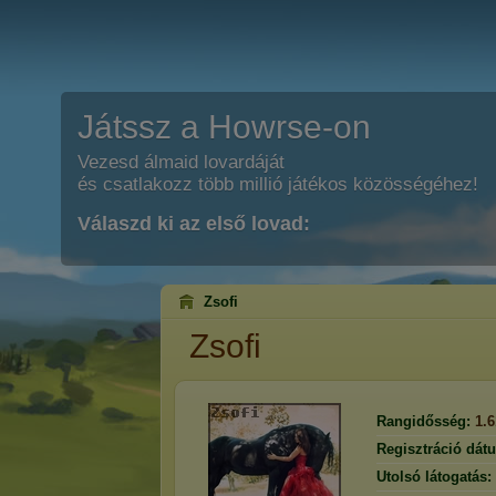
Játssz a Howrse-on
Vezesd álmaid lovardáját
és csatlakozz több millió játékos közösségéhez!
Válaszd ki az első lovad:
Zsofi
Zsofi
Rangidősség:
1.
Regisztráció dát
Utolsó látogatás: