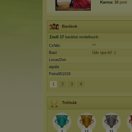
Karma:
10
pont
Barátok
Zsofi
17
baráttal rendelkezik:
CsNiki
^^
Bast
Üdv újra itt! :)
LovasDori
aquila
Petra951019
1
2
3
4
Trófeák
2
12
31