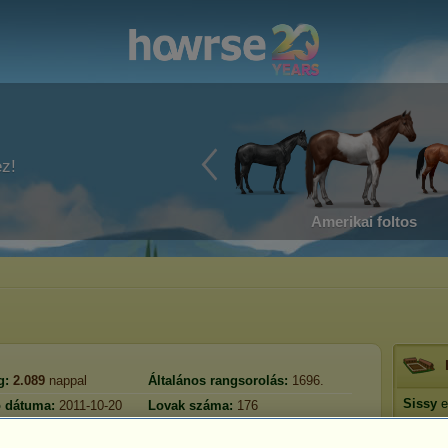
ez!
Amerikai foltos
g:
2.089
nappal
Általános rangsorolás:
1696.
Sissy
e
ó dátuma:
2011-10-20
Lovak száma:
176
Tartalék:
46.389.497
atás:
2026-07-30
Presztí