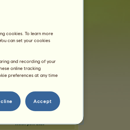
 száma:
59
k helyek száma:
11
Vándor lovak
ing cookies. To learn more
 You can set your cookies
rodité
Apolló
Athéné
haring and recording of your
üszosz
Hádész
Poszeidón
hese online tracking
ookie preferences at any time
rctico
Dinamit
Tajga
Tünékeny fajták
cline
Accept
Welsh póni 2026