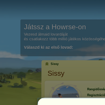
Játssz a Howrse-on
Vezesd álmaid lovardáját
és csatlakozz több millió játékos közösségéh
Válaszd ki az első lovad:
Sissy
Sissy
Rangidőssé
Regisztráci
Utolsó látog