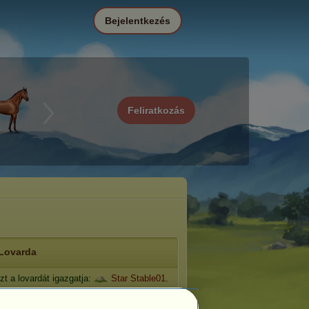
Bejelentkezés
Feliratkozás
Lovarda
zt a lovardát igazgatja:
Star Stable01
.
zs: