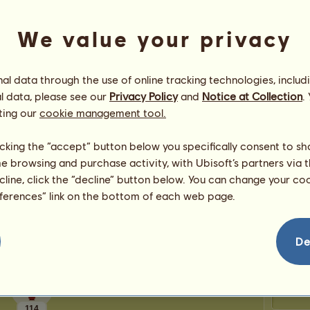
Helyek
ont
Maradé
We value your privacy
Gratulációk
l data through the use of online tracking technologies, includ
Sissy
3.096
alkalommal kapott gratulációt,
l data, please see our
Privacy Policy
and
Notice at Collection
.
beleértve a legutóbbi időszakot:
Aph
ting our
cookie management tool.
attila8
51 nap ezelőtt
Jucinene
56 nap ezelőtt
licking the “accept” button below you specifically consent to s
Dion
SMelis
60 nap ezelőtt
me browsing and purchase activity, with Ubisoft’s partners via t
KFK33
62 nap ezelőtt
ecline, click the “decline” button below. You can change your c
SMelis
62 nap ezelőtt
Anta
eferences” link on the bottom of each web page.
De
114