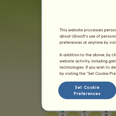
Karma:
10
p
Barátok
This website processes persona
Sissy
11
baráttal rendelkezik:
about Ubisoft's use of persona
attila8
preferences at anytime by visi
ɴoʙʟᴇꜱꜱɪᴀ
Momoshiki
In addition to the above, by c
Hanariko
website activity, including ga
lólóló
technologies. If you wish to d
by visiting the “Set Cookie Pr
1
2
3
Set Cookie
Trófeák
Preferences
0
2
35