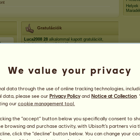
ont
Helyek
Maradé
Gratulációk
Luca2008
28
alkalommal kapott gratulációt,
y
beleértve a legutóbbi időszakot:
Tyrex
66 nap ezelőtt
rabor777
66 nap ezelőtt
We value your privacy
Maya Heitler
66 nap ezelőtt
lulu0617.
67 nap ezelőtt
Mavis
69 nap ezelőtt
l data through the use of online tracking technologies, includ
l data, please see our
Privacy Policy
and
Notice at Collection
.
ting our
cookie management tool.
licking the “accept” button below you specifically consent to s
me browsing and purchase activity, with Ubisoft’s partners via t
38
ecline, click the “decline” button below. You can change your c