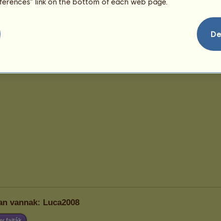
eferences” link on the bottom of each web page.
De
ban vannak: Luca2008
y fajták