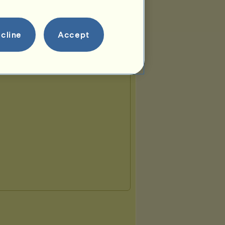
cline
Accept