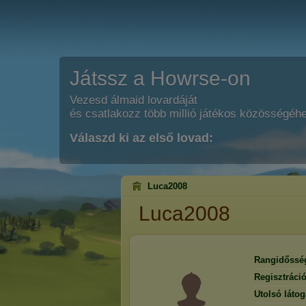
Játssz a Howrse-on
Vezesd álmaid lovardáját
és csatlakozz több millió játékos közösségéh
Válaszd ki az első lovad:
Luca2008
Luca2008
Rangidőssé
Regisztráci
Utolsó látog