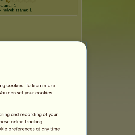
 száma:
1
k helyek száma:
1
ing cookies. To learn more
 You can set your cookies
haring and recording of your
hese online tracking
ookie preferences at any time