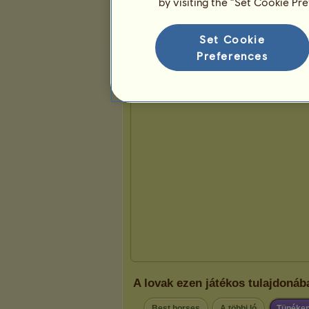
by visiting the “Set Cookie Pr
Bemutató
Set Cookie
Preferences
A lovak ezen játékos tulajdoná
Best horses
A többi ló
Tünéken