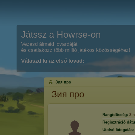
Játssz a Howrse-on
Vezesd álmaid lovardáját
és csatlakozz több millió játékos közösségéhez!
Válaszd ki az első lovad:
Зия про
Зия про
Rangidősség:
2
n
Regisztráció dát
Utolsó látogatás: