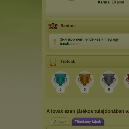
Karma:
10
pont
Barátok
Зия про
nem rendelkezik még egy
baráttal sem...
Trófeák
0
0
0
A lovak ezen játékos tulajdonában 
A lovak
Tünékeny fajták