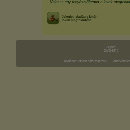
Válassz egy tenyésztőfarmot a lovak megtekin
Jelenleg eladásra kínált
lovak megtekintése
Általános felhasználói feltételek
Adatvédele