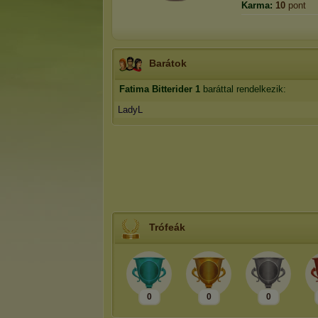
Karma:
10
pont
Barátok
Fatima Bitterider
1
baráttal rendelkezik:
LadyL
Trófeák
0
0
0