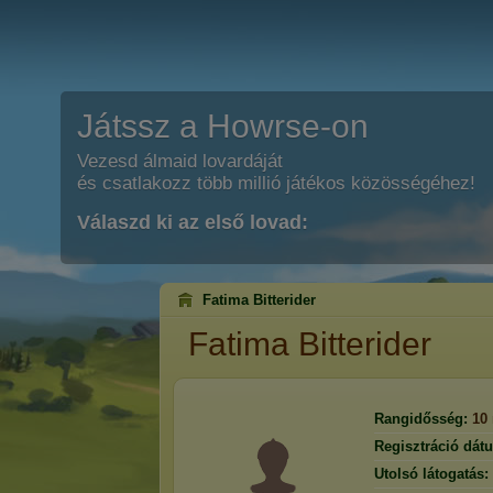
Játssz a Howrse-on
Vezesd álmaid lovardáját
és csatlakozz több millió játékos közösségéhez!
Válaszd ki az első lovad:
Fatima Bitterider
Fatima Bitterider
Rangidősség:
10
Regisztráció dát
Utolsó látogatás: