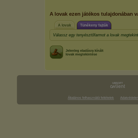
A lovak ezen játékos tulajdonában v
A lovak
Tünékeny fajták
Válassz egy tenyésztőfarmot a lovak megtekin
Jelenleg eladásra kínált
lovak megtekintése
Általános felhasználói feltételek
Adatvédele