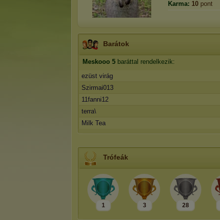
Karma:
10
pont
Barátok
Meskooo
5
baráttal rendelkezik:
ezüst virág
Szirmai013
11fanni12
terra\
Milk Tea
Trófeák
1
3
28