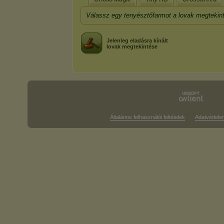
Válassz egy tenyésztőfarmot a lovak megtekin
Jelenleg eladásra kínált
lovak megtekintése
Általános felhasználói feltételek
Adatvédele