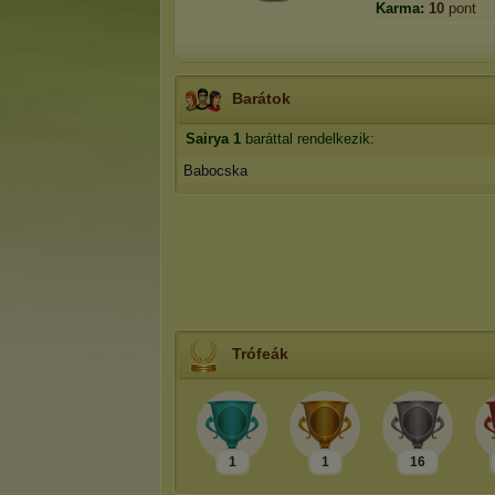
Karma:
10
pont
Barátok
Sairya
1
baráttal rendelkezik:
Babocska
Trófeák
1
1
16