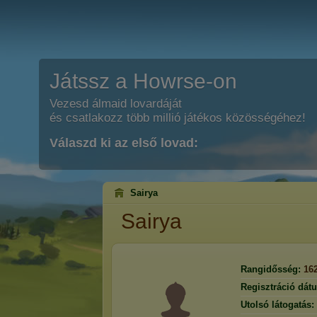
Játssz a Howrse-on
Vezesd álmaid lovardáját
és csatlakozz több millió játékos közösségéhez!
Válaszd ki az első lovad:
Sairya
Sairya
Rangidősség:
16
Regisztráció dát
Utolsó látogatás: