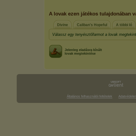
A lovak ezen játékos tulajdonában v
Divine
Caliban's Hopeful
A többi ló
Válassz egy tenyésztőfarmot a lovak megtekin
Jelenleg eladásra kínált
lovak megtekintése
Általános felhasználói feltételek
Adatvédele