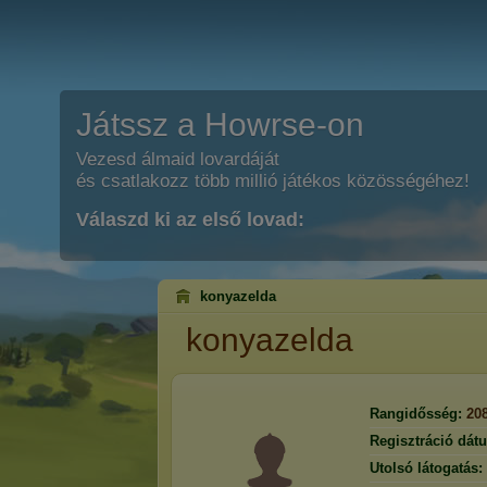
Játssz a Howrse-on
Vezesd álmaid lovardáját
és csatlakozz több millió játékos közösségéhez!
Válaszd ki az első lovad:
konyazelda
konyazelda
Rangidősség:
20
Regisztráció dát
Utolsó látogatás: