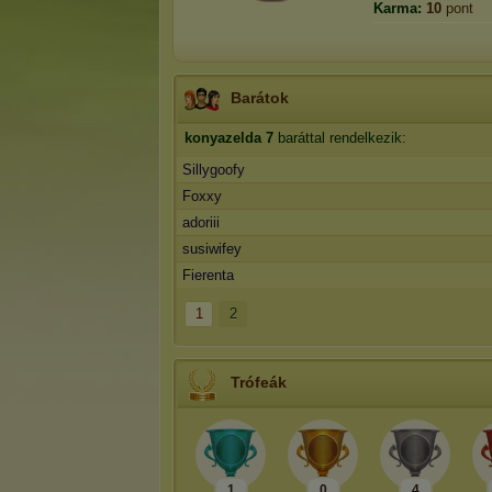
Karma:
10
pont
Barátok
konyazelda
7
baráttal rendelkezik:
Sillygoofy
Foxxy
adoriii
susiwifey
Fierenta
1
2
Trófeák
1
0
4