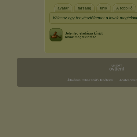
avatar
farsang
unik
A többi ló
Válassz egy tenyésztőfarmot a lovak megtekin
Jelenleg eladásra kínált
lovak megtekintése
Általános felhasználói feltételek
Adatvédele