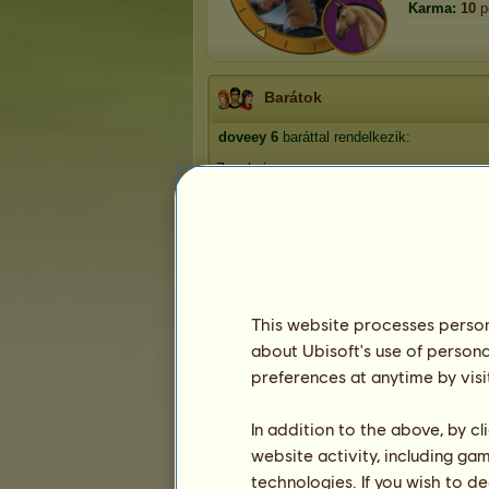
Karma:
10
p
Barátok
doveey
6
baráttal rendelkezik:
Zsanhej
Sugikamugika
Tücsi
bxcnfrmdao
Macska07
1
2
This website processes persona
about Ubisoft's use of persona
preferences at anytime by visi
Trófeák
In addition to the above, by c
website activity, including ga
technologies. If you wish to d
1
1
29