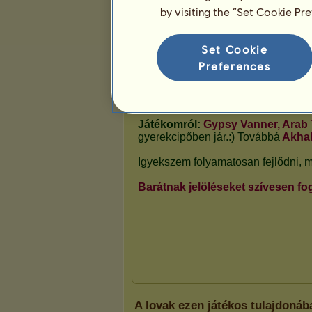
by visiting the “Set Cookie Pr
Bemutató
Set Cookie
Preferences
A lovak ezen játékos tulajdoná