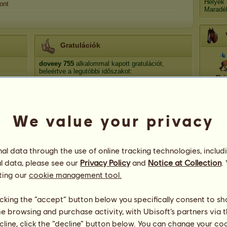
Helyek
ont
Maradé
Gratulációk
doveey
755
alkalommal kapott gratulációt,
beleértve a legutóbbi időszakot:
Raj
100g
54 nap ezelőtt
Puffie
98 nap ezelőtt
Roma
AngY
99 nap ezelőtt
We value your privacy
víg
Lanna1953
99 nap ezelőtt
Tyrex
99 nap ezelőtt
Karm
l data through the use of online tracking technologies, includ
l data, please see our
Privacy Policy
and
Notice at Collection
.
ting our
cookie management tool.
licking the “accept” button below you specifically consent to s
me browsing and purchase activity, with Ubisoft’s partners via t
ecline, click the “decline” button below. You can change your c
124