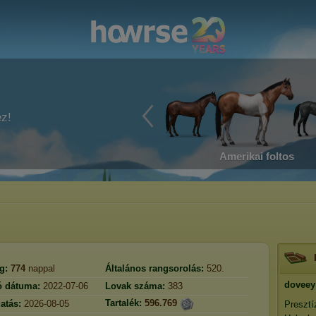
ez!
Amerikai foltos
g:
774
nappal
Általános rangsorolás:
520.
doveey
ó dátuma:
2022-07-06
Lovak száma:
383
Tartalék:
596.769
atás:
2026-08-05
Presztí