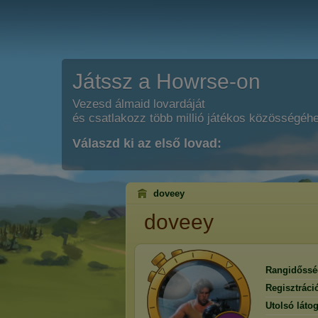
Játssz a Howrse-on
Vezesd álmaid lovardáját
és csatlakozz több millió játékos közösségéh
Válaszd ki az első lovad:
doveey
doveey
Rangidőssé
Regisztráci
Utolsó látog