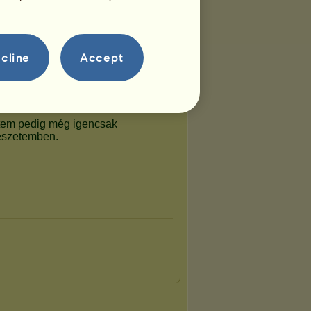
cline
Accept