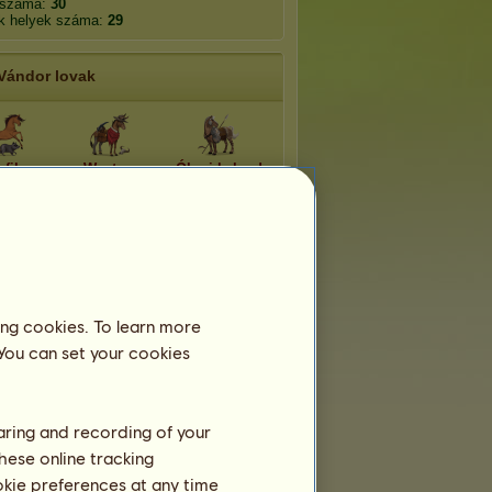
 száma:
30
k helyek száma:
29
Vándor lovak
zfilm
Western
Ókori kaland
ntikus
Musical
Fantasy
játék
ester
Hermész
Napnyugtapille
ing cookies. To learn more
 You can set your cookies
haring and recording of your
hese online tracking
ookie preferences at any time