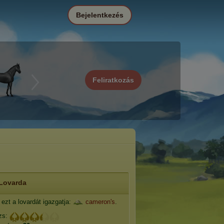
Bejelentkezés
Feliratkozás
Lovarda
ezt a lovardát igazgatja:
cameron's
.
zs: