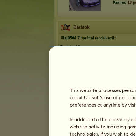
Karma:
10
p
Barátok
lilaj0504
7
baráttal rendelkezik:
Dantolya10
Sudi
ChiliX
Nikki
Flilla14
1
2
This website processes persona
about Ubisoft's use of persona
preferences at anytime by visi
Trófeák
In addition to the above, by c
website activity, including ga
technologies. If you wish to d
0
0
10