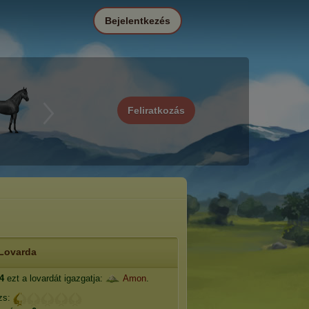
Bejelentkezés
Feliratkozás
Lovarda
04
ezt a lovardát igazgatja:
Amon
.
zs: