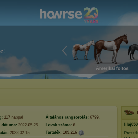
ez!
Amerikai foltos
g:
117
nappal
Általános rangsorolás:
6799.
lilaj05
ó dátuma:
2022-05-25
Lovak száma:
6
Tartalék:
109.216
atás:
2023-02-15
Presztí