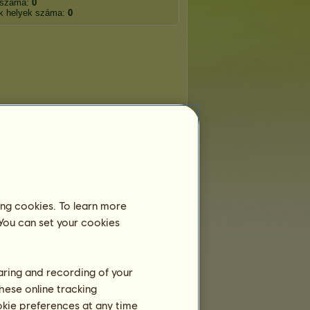
 száma:
0
k helyek száma:
0
ing cookies. To learn more
 You can set your cookies
haring and recording of your
hese online tracking
ookie preferences at any time