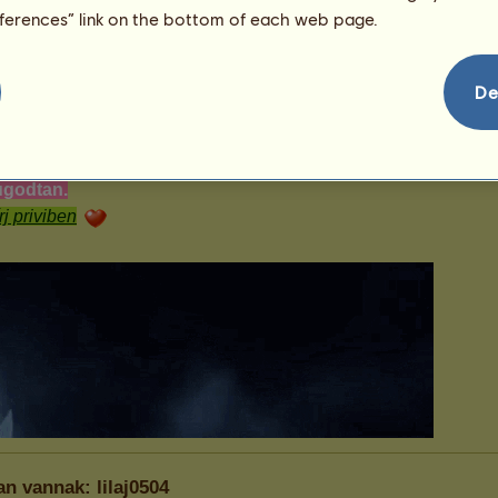
eferences” link on the bottom of each web page.
De
an vannak: lilaj0504