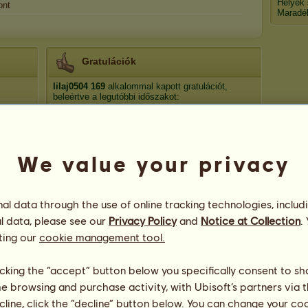
Helyek
ont
Maradé
Gratulációk
lilaj0504
169
alkalommal kapott gratulációt,
beleértve a legutóbbi időszakot:
Hanga Zoé
430 nap ezelőtt
Dantolya10
849 nap ezelőtt
Dantolya10
1283 nap ezelőtt
We value your privacy
EvilGirl
1288 nap ezelőtt
Sheldon
1289 nap ezelőtt
l data through the use of online tracking technologies, includ
l data, please see our
Privacy Policy
and
Notice at Collection
.
ting our
cookie management tool.
licking the “accept” button below you specifically consent to s
me browsing and purchase activity, with Ubisoft’s partners via t
ecline, click the “decline” button below. You can change your c
38