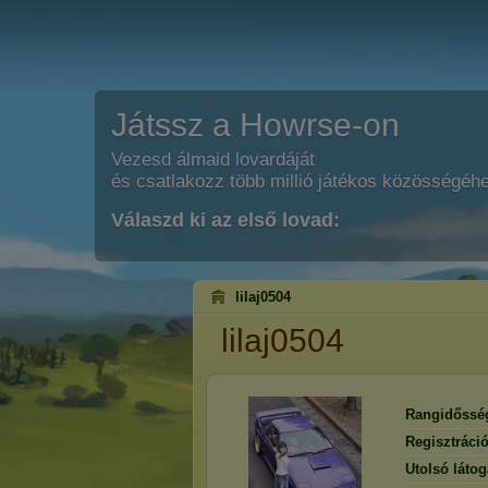
Játssz a Howrse-on
Vezesd álmaid lovardáját
és csatlakozz több millió játékos közösségéh
Válaszd ki az első lovad:
lilaj0504
lilaj0504
Rangidőssé
Regisztráci
Utolsó látog