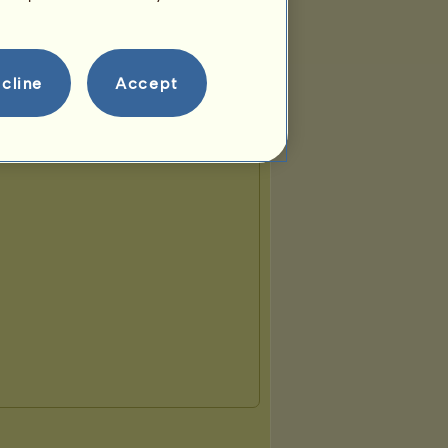
cline
Accept