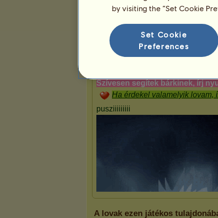
by visiting the “Set Cookie Pr
Bemutató
Set Cookie
Preferences
A lovak ezen játékos tulajdonáb