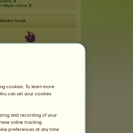
 száma:
8
k helyek száma:
8
Vándor lovak
Ekhidna
ing cookies. To learn more
 You can set your cookies
haring and recording of your
hese online tracking
ookie preferences at any time