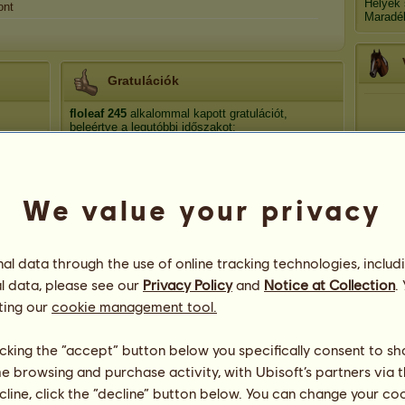
Helyek
ont
Maradé
Gratulációk
floleaf
245
alkalommal kapott gratulációt,
beleértve a legutóbbi időszakot:
cuki-muki
61 nap ezelőtt
manó
118 nap ezelőtt
misuci
203 nap ezelőtt
We value your privacy
lulu0617.
269 nap ezelőtt
lulu0617.
295 nap ezelőtt
l data through the use of online tracking technologies, includ
l data, please see our
Privacy Policy
and
Notice at Collection
.
ting our
cookie management tool.
licking the “accept” button below you specifically consent to s
me browsing and purchase activity, with Ubisoft’s partners via t
42
ecline, click the “decline” button below. You can change your c