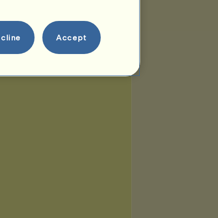
cline
Accept