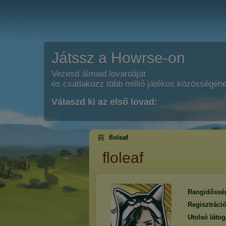
Játssz a Howrse-on
Vezesd álmaid lovardáját
és csatlakozz több millió játékos közösségéh
Válaszd ki az első lovad:
floleaf
floleaf
Rangidőssé
Regisztráci
Utolsó látog