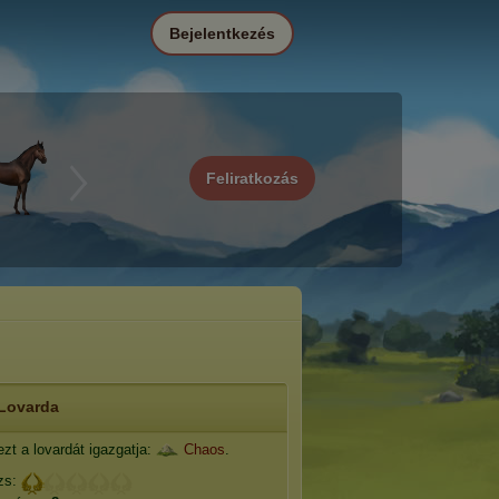
Bejelentkezés
Feliratkozás
Lovarda
zt a lovardát igazgatja:
Chaos
.
zs: