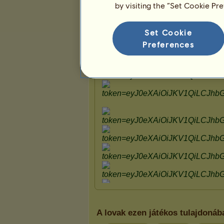
by visiting the “Set Cookie Pr
Bemutató
Set Cookie
Preferences
A lovak ezen játékos tulajdonáb