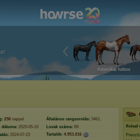
ez!
Amerikai foltos
g:
258
nappal
Általános rangsorolás:
3461.
floleaf
e
ó dátuma:
2020-05-10
Lovak száma:
89
Tartalék:
4.953.016
atás:
2024-07-23
Presztí