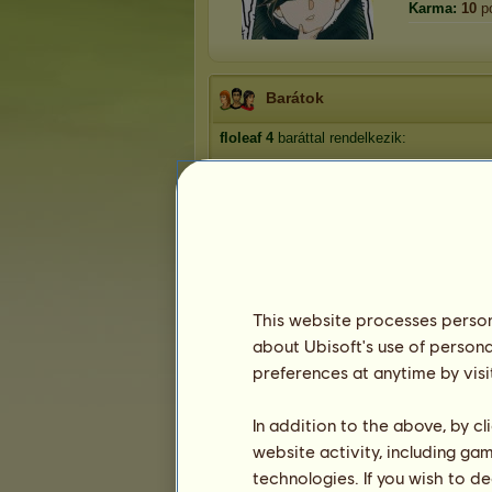
Karma:
10
p
Barátok
floleaf
4
baráttal rendelkezik:
legolas12
Reshito
Christian
Wanheda
This website processes persona
about Ubisoft's use of persona
Trófeák
preferences at anytime by visi
In addition to the above, by c
website activity, including ga
0
2
9
technologies. If you wish to d