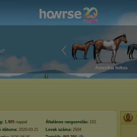
ez!
Amerikai foltos
g:
1.905
nappal
Általános rangsorolás:
102.
ó dátuma:
2020-03-21
Lovak száma:
2504
Tartalék:
460.384