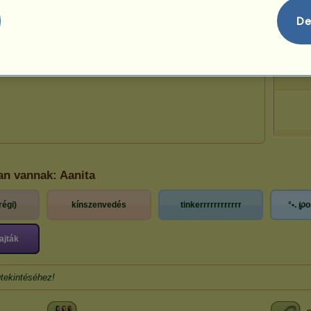
De
an vannak: Aanita
régi)
kínszenvedés
tinkerrrrrrrrrrrr
°•. ℘ᴏ
ajták
tekintéséhez!