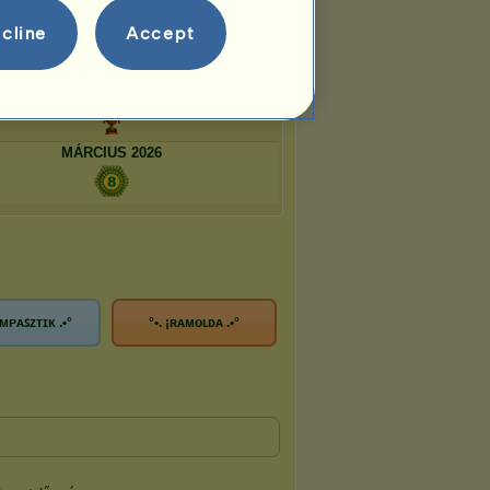
JÚNIUS 2026
cline
Accept
MÁJUS 2026
MÁRCIUS 2026
ᴍᴘᴀꜱᴢᴛɪᴋ .•°
°•. ¡ʀᴀᴍᴏʟᴅᴀ .•°