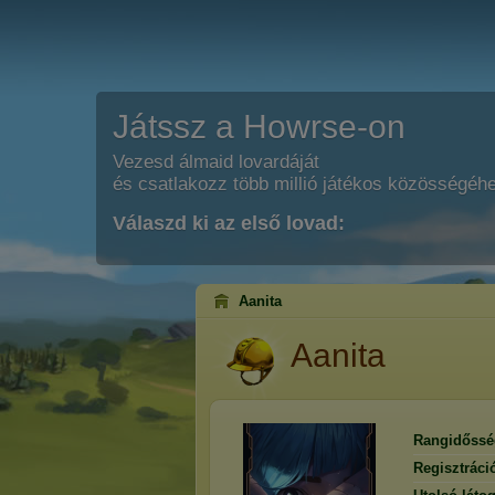
Játssz a Howrse-on
Vezesd álmaid lovardáját
és csatlakozz több millió játékos közösségéh
Válaszd ki az első lovad:
Aanita
Aanita
Rangidőssé
Regisztráci