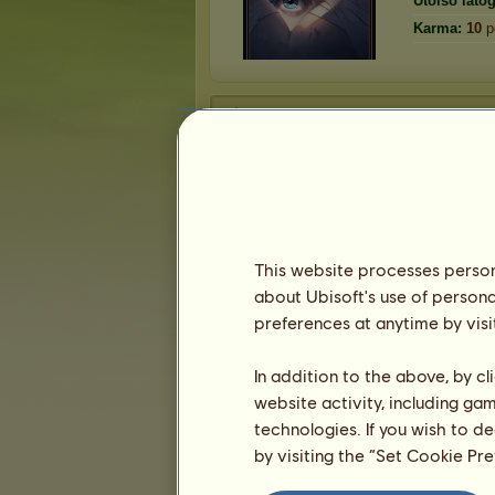
Utolsó látog
Karma:
10
p
Eladás folyamatban
Ló
Ár
Eladás fajt
۞
Ϟ
ཇ
٥
Ϟ
۞
…
445
Közvetlen
75
Automatik…
Közvetlen
This website processes persona
75
Moon
Közvetlen
about Ubisoft's use of persona
75
Automatik…
Közvetlen
preferences at anytime by visi
75
Automatik…
Közvetlen
In addition to the above, by c
Trófeák
website activity, including ga
technologies. If you wish to d
by visiting the “Set Cookie Pr
15
48
128