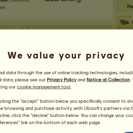
atás:
2026-08-05
App
ont
Gratulációk
Aanita
e
Presztí
Aanita
1.972
alkalommal kapott gratulációt,
ája
beleértve a legutóbbi időszakot:
Helyek
We value your privacy
Maradé
Petu21
4 óra ezelőtt
Mysaria
21 óra ezelőtt
Neltharion
1 nap ezelőtt
l data through the use of online tracking technologies, includ
niki.baba7
2 nap ezelőtt
l data, please see our
Privacy Policy
and
Notice at Collection
.
Jelenle
niki.baba7
2 nap ezelőtt
ting our
cookie management tool.
Nyertes
White
licking the “accept” button below you specifically consent to s
Hanarik
me browsing and purchase activity, with Ubisoft’s partners via t
Ṿ Ï Ř Ẽ
ecline, click the “decline” button below. You can change your c
eferences” link on the bottom of each web page.
255