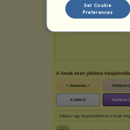
Set Cookie
Preferences
Bemutató
A lovak ezen játékos tulajdonáb
°•. Ꮆᴏɴᴅᴏᴢɴɪ .•°
Felhúzott (
A többi ló
Tünékeny f
Válassz egy tenyésztőfarmot a lovak meg