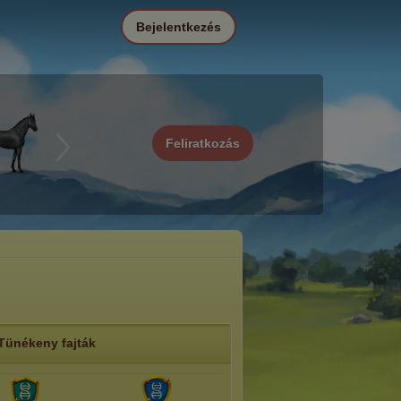
Bejelentkezés
Feliratkozás
Tünékeny fajták